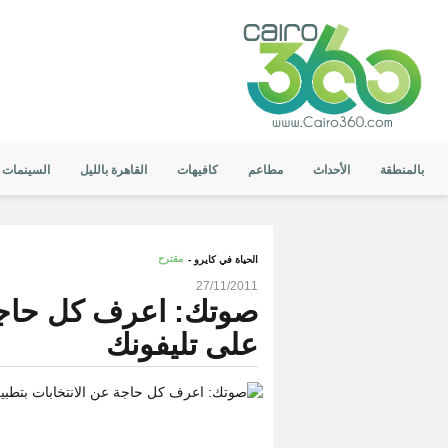
بالمنطقة
الأحداث
مطاعم
كافيهات
القاهرة بالليل
السينمات
مقترح
الحياة في كايرو -
27/11/2011
صوتك: اعرف كل حاجة 
على تليفونك