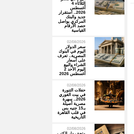
الثلاثاء 4
أغسطس
2026.. استقرار
جديد والبنك
المركزي يواصل
حصد الأرقام
القياسية
02/08/2026
سعر الدولار
اليوم في البنوك
المصرية.. تعرف
على أسعار
الشراء والبيع
اليوم الأحد 2
أغسطس 2026
02/08/2026
حفلات التنورة
في بيت الغوري
2026.. سهرة
مصرية أصيلة
بـ15 جنيه بس
في قلب القاهرة
التاريخية
02/08/2026
متحف دار الكتب