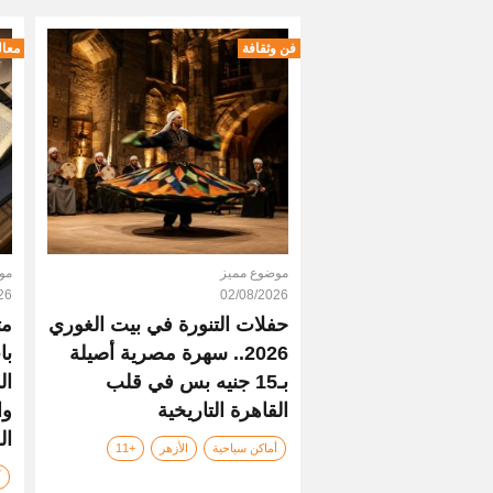
فن وثقافة
معال
موضوع مميز
مو
26
02/08/2026
حفلات التنورة في بيت الغوري
مت
2026.. سهرة مصرية أصيلة
با
بـ15 جنيه بس في قلب
ال
القاهرة التاريخية
وا
ال
أماكن سياحية
الأزهر
+11
آ