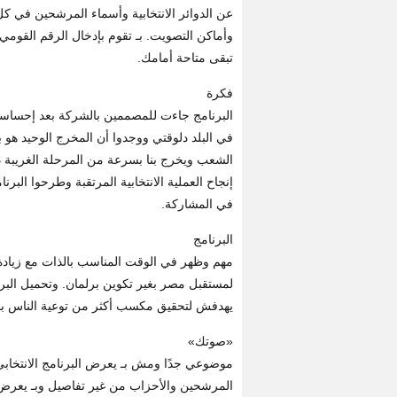
عن الدوائر الانتخابية وأسماء المرشحين في كل
وأماكن التصويت. بـ تقوم بإدخال الرقم القومي
تبقى متاحة أمامك.
فكرة
البرنامج جاءت للمصممين بالشركة بعد إحساسهم
في البلد دلوقتي ووجدوا أن المخرج الوحيد هو 
الشعب ويخرج بنا بسرعة من المرحلة الغريبة د
إنجاح العملية الانتخابية المرتقبة وطرحوا البر
في المشاركة.
البرنامج
مهم وظهر في الوقت المناسب بالذات مع زيادة ال
لمستقبل مصر بغير تكوين برلمان. وتحميل البرنا
يهدفش لتحقيق مكسب أكثر من توعية الناس بقوا
«صوتك»
موضوعي جدًا ومش بـ يعرض البرنامج الانتخا
المرشحين والأحزاب من غير تفاصيل وبـ يعرض 