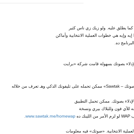
 كما يطلق عليه. ولو زيك زي ناس كثير
 وإيه هي خطوات العملية الانتخابية وأماكن
لبرنامج ده.
لإدلاء بصوتك بسهولة قامت شركة «برايت
– Etisalat» مصر بإطلاق برنامج جديد اسمه «صوتك – Sawtak» ممكن تحمله على تليفونك الذكي وهـ تعرف من خلاله
 الإدلاء بصوتك. ممكن تحمل التطبيق
 للآي فون وللبلاك بيري ونسخة
 ده
www.sawtak.me/homewap
.
عملية الانتخابية. «صوتك» فيه معلومات