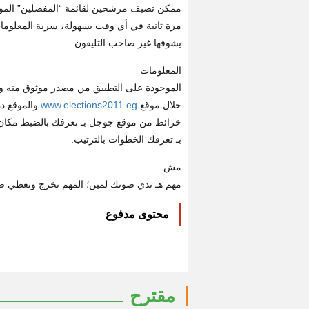
ممكن تضيف مرشحين لقائمة “المفضلين” الموجو
مرة ثانية في أي وقت بسهولة، سرية المعلوم
يشوفها غير صاحب التليفون.
المعلومات
الموجودة على التطبيق من مصدر موثوق منه وهو 
خلال موقع
www.elections2011.eg
والموقع ده
خرائط من موقع جوجل بـ تعرفك بالضبط مكان لج
بـ تعرفك الخطوات بالترتيب.
مش
مهم هـ تدي صوتك لمين؛ المهم تخرج وتعطي 
محتوى مدفوع
مقترح