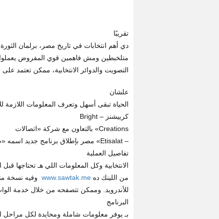
تقريبًا
دي أهم انتخابات في تاريخ مصر، برلمان الثورة
متلخبطين ومش فاهمين قوي المفروض يعملوا إيه
التصويت والدوائر الانتخابية، ممكن تعتمد على ا
علشان
الحياة تبقى أسهل وتعرف المعلومات اللازمة ل
كرييشنز – Bright
Creations» بالتعاون مع شركة «اتصالات
تفاصيل العملية
الانتخابية وكل المعلومات اللي هـ تحتاجها قبل
من اللينك ده
www.sawtak.me
وفيه نسخة منه
للأندرويد. وممكن تتصفحه من خلال خدمة الواب WAP لو لزم الأمر من اللينك
البرنامج
بـ يوفر معلومات شاملة ومحايدة لكل مراحل ال