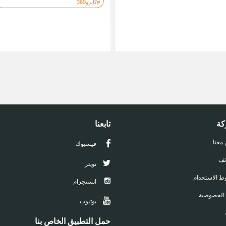
#كايرو360
كة
تابعنا
 معنا
فيسبوك
ئف
تويتر
 الاستخدام
انستجرام
 الخصوصية
يوتيوب
حمل التطبيق الخاص بنا