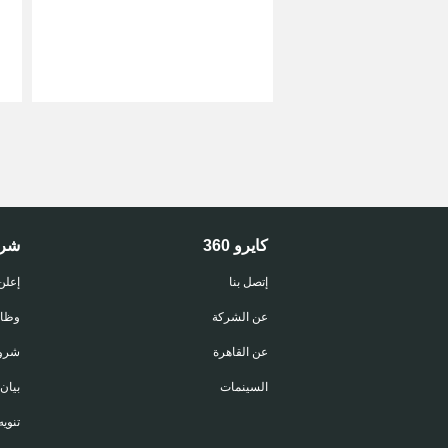
كايرو 360
شر
إتصل بنا
إعلن
عن الشركة
وظا
عن القاهرة
شروط
السينمات
بيان
تنويه