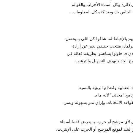
 دائرة وكل أسماء الأحزاب والقوائم
 الخاص بك وبعد كده كل المعلومات بـ
 بالإحباط لما شافوا كل اللي بـ يحصل
برلمان منتخب حقيقي يعبر عن إرادة
ي فـ حاولوا يساهموا بطريقة فعالة في
نامج الجديد بهدف التسهيل والترغيب
ضبابية وانعدام الرؤية بالنسبة
مج “مجاني” لأنه ما بـ
عد الانتخابات وإزاي تمر بسهولة ويسر.
بي لأي مرشح أو حزب، بـ يعرض فقط أسماء
لينك لموقع المرشح أو الحزب على الإنترنت.