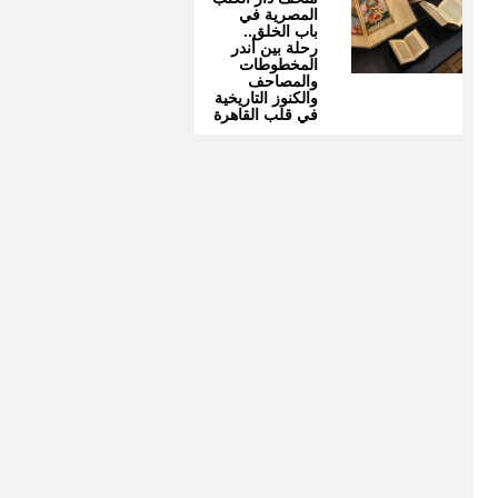
المصرية في
باب الخلق..
رحلة بين أندر
المخطوطات
والمصاحف
والكنوز التاريخية
في قلب القاهرة