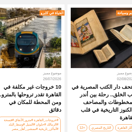
م وسياحة
الحياة في كايرو
ضوع مميز
موضوع مميز
26/07/2026
02/08/20
حف دار الكتب المصرية في
10 خروجات غير مكلفة في
ب الخلق.. رحلة بين أندر
القاهرة تقدر تروحلها بالمترو..
مخطوطات والمصاحف
ومن المحطة للمكان في
لكنوز التاريخية في قلب
دقائق
قاهرة
#خروجات_القاهرة #مترو_الأنفاق #فسحة
#الزمالك #حلوان #المنيل #وسط_البلد
ثار القاهرة
التاريخ المصري
+12
#أماكن_تاريخية #ممشى_أهل_مصر