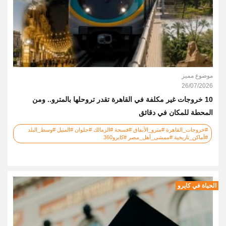
موضوع مميز
26/07/2026
10 خروجات غير مكلفة في القاهرة تقدر تروحلها بالمترو.. ومن
المحطة للمكان في دقائق
#خروجات_القاهرة #مترو_الأنفاق #فسحة #الزمالك #حلوان #المنيل #وسط_البلد
#أماكن_تاريخية #ممشى_أهل_مصر #كايرو360
الحياة في كايرو