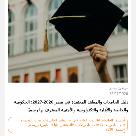
موضوع مميز
25/07/2026
دليل الجامعات والمعاهد المعتمدة في مصر 2026-2027: الحكومية
والخاصة والأهلية والتكنولوجية والأجنبية المعترف بها رسميًا
#تنسيق_الجامعات #الثانوية_العامة #وزارة_التعليم_العالي #الجامعات_المعتمدة
#الجامعات_الخاصة #الجامعات_الأهلية #المعاهد_العليا #التعليم_في_مصر
#تنسيق_2026