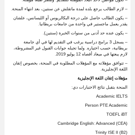
– لازم الطالب يرجع بلده لمدة ماتقلش عن سنتين، بعد انتهاء المنحة.
– يكون الطالب حاصل على درجة البكالريوس أو الليسانس، علشان
يقدر يعمل ماجستير في واحدة من جامعات بريطانيا.
– يكون عنده حد أدنى من سنوات الخبرة (سنتين).
– يسجل 3 برامج دراسية يرغب في التقديم لها في أي جامعة
بريطانية، حسب اختياره. ولما تجيله جوابات القبول غير المشروطة،
لازم يبعتها في ميعاد أقصاه 12 يوليو 2019.
– تتوافق مؤهلاته مع المؤهلات المطلوبة في المنحة، بخصوص إتقان
اللغة الإنجليزية.
مؤهلات إتقان اللغة الإنجليزية
المنحة بتقبل نتائج الاختبارات دي:
Academic IELTS
Person PTE Academic
TOEFL iBT
Cambridge English: Advanced (CEA)
Trinity ISE II (B2)