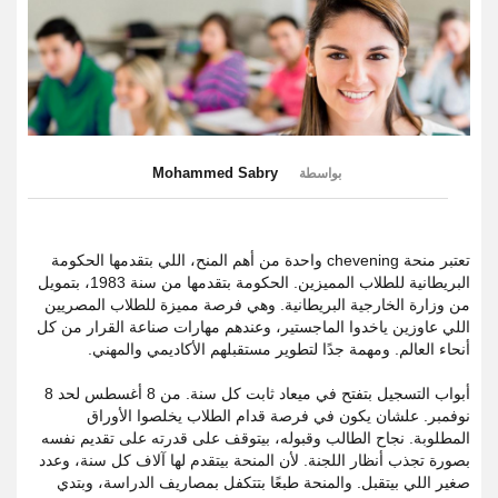
Mohammed Sabry
بواسطة
تعتبر منحة chevening واحدة من أهم المنح، اللي بتقدمها الحكومة
البريطانية للطلاب المميزين. الحكومة بتقدمها من سنة 1983، بتمويل
من وزارة الخارجية البريطانية. وهي فرصة مميزة للطلاب المصريين
اللي عاوزين ياخدوا الماجستير، وعندهم مهارات صناعة القرار من كل
أنحاء العالم. ومهمة جدًا لتطوير مستقبلهم الأكاديمي والمهني.
أبواب التسجيل بتفتح في ميعاد ثابت كل سنة. من 8 أغسطس لحد 8
نوفمبر. علشان يكون في فرصة قدام الطلاب يخلصوا الأوراق
المطلوبة. نجاح الطالب وقبوله، بيتوقف على قدرته على تقديم نفسه
بصورة تجذب أنظار اللجنة. لأن المنحة بيتقدم لها آلاف كل سنة، وعدد
صغير اللي بيتقبل. والمنحة طبعًا بتتكفل بمصاريف الدراسة، وبتدي