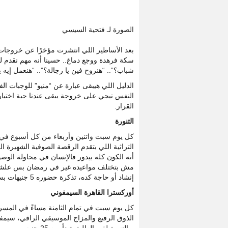
الصورة لـ فتحية السيسي
بعد الأساطير اللي انتشرت مؤخرًا عن خروجات ا
سكة فرهدة ووجع دماغ.. حسينا أنه مهم نقدم ل
شباب؟”.. “هنروح فين يا رجالة؟”.. “هنعمل إيه ي
الدليل اللي هيبقى عبارة عن “منيو” للوجبات الف
النفس تيجي على خروجة يبقى عندنا حبة اختيارا
القرار.
التنورة
كل يوم سبت واتنين وأربعاء من كل أسبوع في ت
التراثية اللي بتقدم الرقصة الصوفية الشهيرة ا
أنه الكون كله بيدور فالإنسان في محاولة الو
مش بتختلف مواعيده غير في رمضان بس علشان مو
إنشاد أو حاجة كده، تذكرة حضوره 5 جنيهات بس للمصريين، وللأجانب 30 جنيه.
أوركسترا القاهرة السيمفوني
كل يوم سبت في تمام الثامنة مساءً في المسرح 