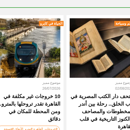
م وسياحة
الحياة في كايرو
ضوع مميز
موضوع مميز
26/07/2026
02/08/20
حف دار الكتب المصرية في
10 خروجات غير مكلفة في
ب الخلق.. رحلة بين أندر
القاهرة تقدر تروحلها بالمترو..
مخطوطات والمصاحف
ومن المحطة للمكان في
لكنوز التاريخية في قلب
دقائق
قاهرة
#خروجات_القاهرة #مترو_الأنفاق #فسحة