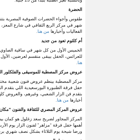
وبالنسبة لغير الطلبة بتبدأ من 25 جنيه.
الحضرة
طقوس وأجواء الحضرات الصوفية المصرية بتتنق
شهر في مركز الربع الثقافي في شارع المعز، وا
الفعاليات وأخبارها
من هنا
.
أم كلثوم تعود من جديد
الخميس الأول من كل شهر في ساقية الصاوي ب
للعرائس، الحفل بيبقى منقسم لعرضين، الأول 6:00 مساءً، والتاني 8:0 مساءً، تابعوا الفعاليات وأخبارها على موقع الساقية
هنا
.
عروض مركز المصطبة للموسيقى والفلكلور ا
مركز المصطبة بينظم عروض فنون شعبية مختل
حفل فرقة الطنبورة البورسعيدية اللي بتقدم ا
بتقدم فن الزار الشعبي، وغيرهم، والعروض كلها ب
أخبارها
من هنا
.
عروض المركز المصري للثقافة والفنون “مكان
المركز المجاور لضريح سعد زغلول هو كمان ب
أهمها حفل فرقة “مزاهر” لفنون الزار يوم الأ
ورضا شيحة يوم الثلاثاء بشكل نصف شهري برضه، و