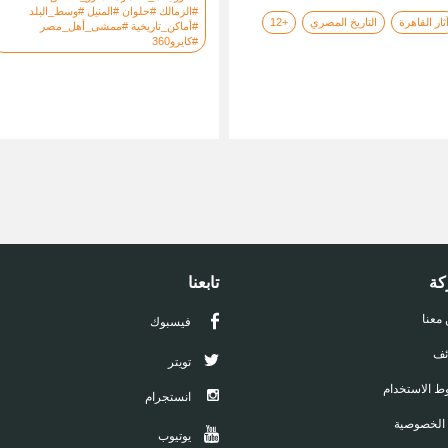
#الزمالك #حلوان #المنيل #وسط_البلد
ثار القاهرة
التاريخ المصري
+12
#أماكن_تاريخية #ممشى_أهل_مصر
#كايرو360
كة
تابعنا
 معنا
فيسبوك
ئف
تويتر
 الاستخدام
انستجرام
 الخصوصية
يوتيوب