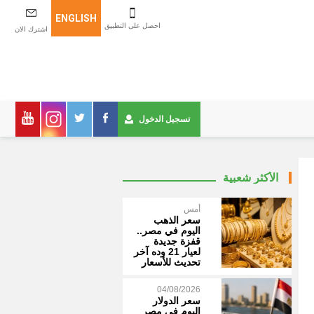
ENGLISH
احصل على التطبيق
اشترك الان
تسجيل الدخول
الأكثر شعبية
أمس
سعر الذهب
اليوم في مصر..
قفزة جديدة
لعيار 21 وده آخر
تحديث للأسعار
04/08/2026
سعر الدولار
اليوم في مصر