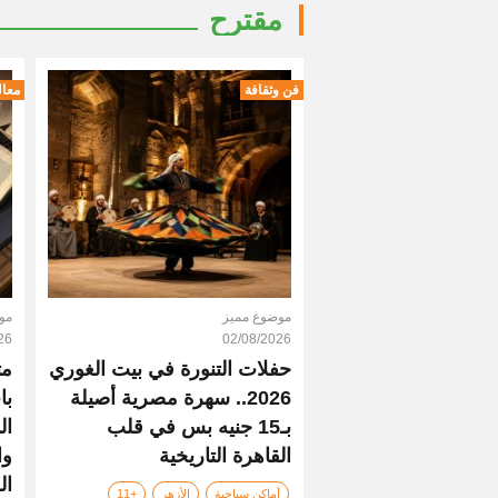
مقترح
فن وثقافة
معال
موضوع مميز
مو
26
02/08/2026
حفلات التنورة في بيت الغوري
مت
2026.. سهرة مصرية أصيلة
با
بـ15 جنيه بس في قلب
ال
القاهرة التاريخية
وا
ال
أماكن سياحية
الأزهر
+11