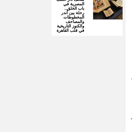
المصرية في
باب الخلق..
رحلة بين أندر
المخطوطات
والمصاحف
والكنوز التاريخية
في قلب القاهرة