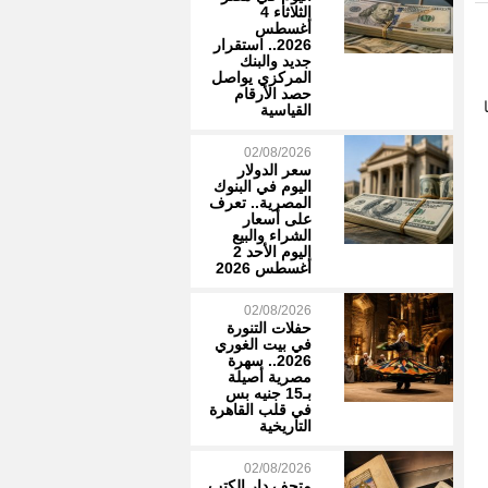
الثلاثاء 4
أغسطس
2026.. استقرار
جديد والبنك
المركزي يواصل
حصد الأرقام
القياسية
02/08/2026
سعر الدولار
اليوم في البنوك
المصرية.. تعرف
على أسعار
الشراء والبيع
اليوم الأحد 2
أغسطس 2026
02/08/2026
حفلات التنورة
في بيت الغوري
2026.. سهرة
مصرية أصيلة
بـ15 جنيه بس
في قلب القاهرة
التاريخية
02/08/2026
متحف دار الكتب