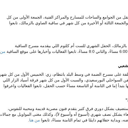
ل من الجوامع والساحات للمسارح والمراكز الفنية، الجمعة الأولى من كل
لجمعة الثالثة أو الأخيرة من كل شهر في ساقية الصاوي بالزمالك، تابعوا
الزمالك، الحفل الشهري للست أم كلثوم اللي بيقدمه مسرح الساقية
من
لشعبي
فة على مسرح الضمة في وسط البلد بانتظام، زي: الخميس الأول من كل شهر
لفن السواحلي البورسعيدي، والسبت الأول من كل شهر فرقة أسياد الزار اللي
تبدأ إما في الثامنة أو التاسعة مساءً حسب الحفل، تابعوا الفعاليات واعرفوا
”
يستضيف بشكل دوري فرق كتير بتقدم فنون مصرية قديمة ومحببة للنفوس،
ربعاء بشكل نصف شهري (أسبوع آه وأسبوع لأ)، وكذلك مغنى المواويل مع جمالات
بداية حفلاتهم دايمًا في تمام الثامنة مساءً، تابعوا
من هنا
.