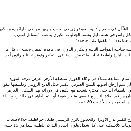
لشِّلَل في مصر وأد إيه الموضوع بيبقى صعب وترتيباته بتبقى ماراثونية وسكتها
كل راس في شلة دليل يحسم الجدليات الكبرى بتاعت: “هنتقابل امتى يا
ا جماعة؟”.. “اتفقتوا على حاجة؟”.
نية صاحبة المواعيد الثابتة والتكرار الدوري في قاهرة المعز، بحيث أن كل ما
ت جاهزة ولطيفة تخلينا مانتعبش نفسنا في التفكير وتوفر علينا ماراثون أخد
مام السابعة مساءً في وكالة الغوري بمنطقة الأزهر، عرض فرقة التنورة
للي بيتم إرجاع أصولها للشيخ الصوفي الكبير جلال الدين الرومي وفلسفتها بتقول
صول للصفاء الداخلي محتاج ينسجم مع الكون في دورانه بهذا الشكل.. العرض
اعيد صلاة التراويح فبيبقى متأخر شوية أو بيتم إلغاؤه في حالة وجود ليلة
الكبير بدار الأوبرا، والحضور بالزي الرسمي طبعًا، جو لطيف جدًا لأصحاب
الذوق الرفيع والمزاج الموسيقي الراقي، سيمفونيات كلاسيكية على كل شكل ولون، أسعار التذاكر للطلبة بتبدأ من 15 جنيه،