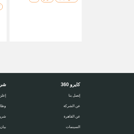
آ
كايرو 360
شر
إتصل بنا
إعلن
عن الشركة
وظا
عن القاهرة
شروط
السينمات
بيان