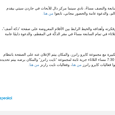
سابعة والنصف مساءً، نادي سينما مركز دال للأبحاث في جاردن سيتي بيقدم
م، والدعوة عامة والحضور مجاني، تابعوا
من هنا.
كرته وأهدافه والخيط الرابط بين الأفلام المعروضة على صفحة “دكة أضف”،
اثاء في تمام السابعة مساءً في مقر الدكّة في المقطم، والدعوة دايمًا عامة
ة 7:00 صباحًا الجرية الكبيرة مع مجموعة كايرو رانرز، والمكان بيتم الإعلان عنه على الصفحة بانتظام
وقبل الفعالية بوقت كافي، وكل أسبوع الساعة 7:30 مساء الثلاثاء جرية ثابتة لمجموعة “نايت رانرز” والمكان برضه بيتم تحديده
ا فعاليات كايرو رانرز
من هنا
، وفعاليات نايت رارنز
من هنا
.