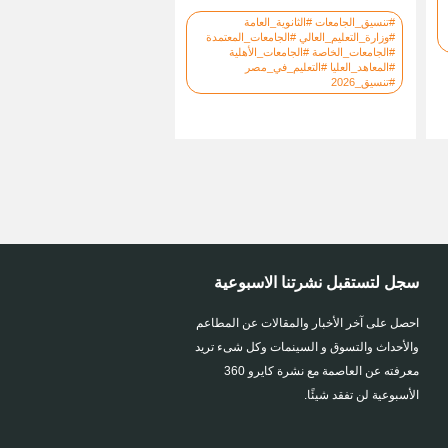
#تنسيق_الجامعات #الثانوية_العامة
#وزارة_التعليم_العالي #الجامعات_المعتمدة
#الجامعات_الخاصة #الجامعات_الأهلية
#المعاهد_العليا #التعليم_في_مصر
#تنسيق_2026
سجل لتستقبل نشرتنا الاسبوعية
احصل على آخر الأخبار والمقالات عن المطاعم
والأحداث والتسوق و السينمات وكل شىء تريد
معرفته عن العاصمة مع نشرة كايرو 360
الأسبوعية لن تفقد شيئًا.