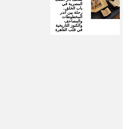
المصرية في
باب الخلق..
رحلة بين أندر
المخطوطات
والمصاحف
والكنوز التاريخية
في قلب القاهرة