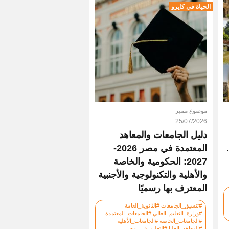
الحياة في كايرو
موضوع مميز
25/07/2026
دليل الجامعات والمعاهد
المعتمدة في مصر 2026-
2027: الحكومية والخاصة
والأهلية والتكنولوجية والأجنبية
المعترف بها رسميًا
#تنسيق_الجامعات #الثانوية_العامة
#وزارة_التعليم_العالي #الجامعات_المعتمدة
#الجامعات_الخاصة #الجامعات_الأهلية
#المعاهد_العليا #التعليم_في_مصر