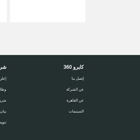
كايرو 360
شر
إتصل بنا
إعلن
عن الشركة
وظا
عن القاهرة
شروط
السينمات
بيان
تنويه