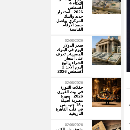
الثلاثاء 4
أغسطس
2026.. استقرار
جديد والبنك
المركزي يواصل
حصد الأرقام
القياسية
02/08/2026
سعر الدولار
اليوم في البنوك
المصرية.. تعرف
على أسعار
الشراء والبيع
اليوم الأحد 2
أغسطس 2026
02/08/2026
حفلات التنورة
في بيت الغوري
2026.. سهرة
مصرية أصيلة
ة
بـ15 جنيه بس
في قلب القاهرة
التاريخية
02/08/2026
متحف دار الكتب