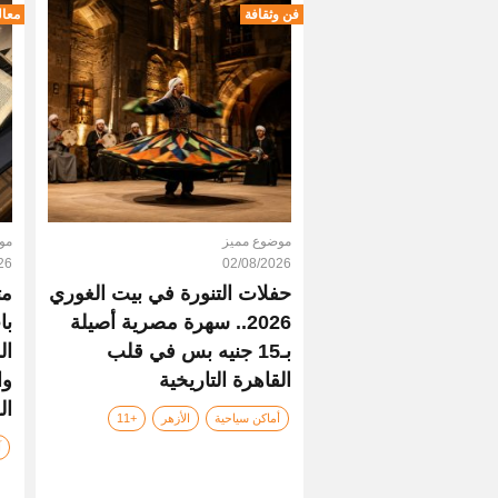
فن وثقافة
معال
موضوع مميز
مو
26
02/08/2026
حفلات التنورة في بيت الغوري
مت
2026.. سهرة مصرية أصيلة
با
بـ15 جنيه بس في قلب
ال
القاهرة التاريخية
وا
ال
أماكن سياحية
الأزهر
+11
آ