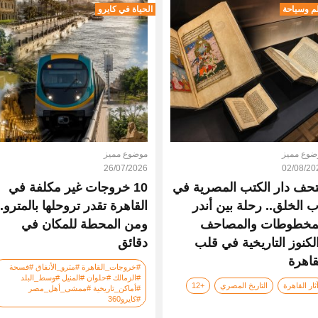
م وسياحة
الحياة في كايرو
ضوع مميز
موضوع مميز
26/07/2026
02/08/20
حف دار الكتب المصرية في
10 خروجات غير مكلفة في
ب الخلق.. رحلة بين أندر
القاهرة تقدر تروحلها بالمترو..
مخطوطات والمصاحف
ومن المحطة للمكان في
لكنوز التاريخية في قلب
دقائق
قاهرة
#خروجات_القاهرة #مترو_الأنفاق #فسحة
#الزمالك #حلوان #المنيل #وسط_البلد
ثار القاهرة
التاريخ المصري
+12
#أماكن_تاريخية #ممشى_أهل_مصر
#كايرو360