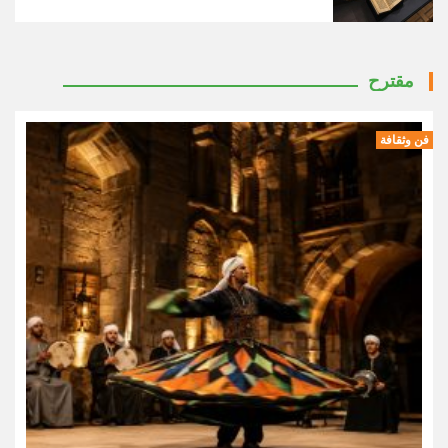
مقترح
فن وثقافة