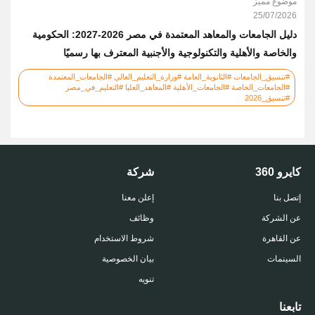
موضوع مميز
25/07/2026
دليل الجامعات والمعاهد المعتمدة في مصر 2026-2027: الحكومية
والخاصة والأهلية والتكنولوجية والأجنبية المعترف بها رسميًا
#تنسيق_الجامعات #الثانوية_العامة #وزارة_التعليم_العالي #الجامعات_المعتمدة
#الجامعات_الخاصة #الجامعات_الأهلية #المعاهد_العليا #التعليم_في_مصر
#تنسيق_2026
كايرو 360
شركة
إتصل بنا
إعلن معنا
عن الشركة
وظائف
عن القاهرة
شروط الاستخدام
السينمات
بيان الخصوصية
تنويه
تابعنا