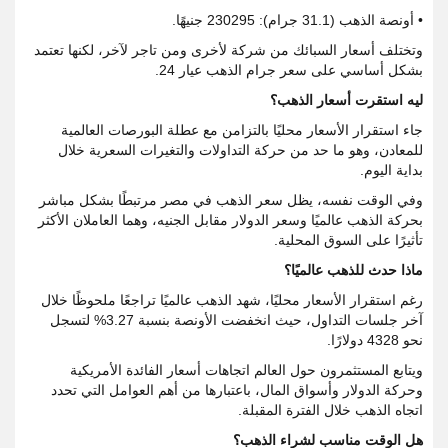
• أونصة الذهب (31.1 جرام): 230295 جنيهًا.
وتختلف أسعار السبائك من شركة لأخرى ومن تاجر لآخر، لكنها تعتمد
بشكل أساسي على سعر جرام الذهب عيار 24.
ليه استقرت أسعار الذهب؟
جاء استقرار الأسعار محليًا بالتزامن مع عطلة البورصات العالمية
للمعادن، وهو ما حد من حركة التداولات والتغيرات السعرية خلال
بداية اليوم.
وفي الوقت نفسه، يظل سعر الذهب في مصر مرتبطًا بشكل مباشر
بحركة الذهب عالميًا وسعر الدولار مقابل الجنيه، وهما العاملان الأكثر
تأثيرًا على السوق المحلية.
ماذا حدث للذهب عالميًا؟
رغم استقرار الأسعار محليًا، شهد الذهب عالميًا تراجعًا ملحوظًا خلال
آخر جلسات التداول، حيث انخفضت الأونصة بنسبة 3.27% لتسجل
نحو 4328 دولارًا.
ويتابع المستثمرون حول العالم اتجاهات أسعار الفائدة الأمريكية
وحركة الدولار وأسواق المال، باعتبارها من أهم العوامل التي تحدد
اتجاه الذهب خلال الفترة المقبلة.
هل الوقت مناسب لشراء الذهب؟