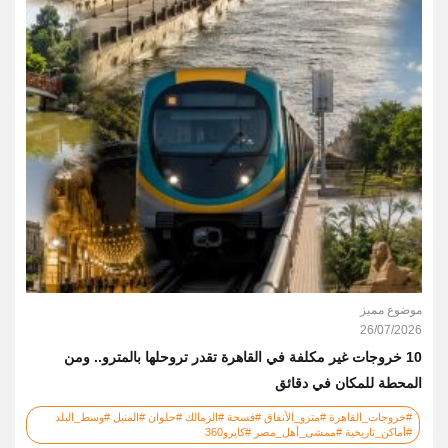
موضوع مميز
26/07/2026
10 خروجات غير مكلفة في القاهرة تقدر تروحلها بالمترو.. ومن
المحطة للمكان في دقائق
#خروجات_القاهرة #مترو_الأنفاق #فسحة #الزمالك #حلوان #المنيل #وسط_البلد
#أماكن_تاريخية #ممشى_أهل_مصر #كايرو360