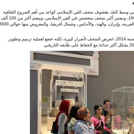
ن وسط البلد، هتشوف متحف الفن الإسلامي كواحد من أهم الصروح الثقافية
في مصر والعالم. المتحف افتتح رسميًا سنة 1903، وبيعتبر أكبر متحف متخصص في الفن الإسلامي، وبيضم أكتر من 100 ألف
قطعة أثرية جاية من مصر، والشام، والجزيرة العربية، وإيران، والهند، والأندلس، وشمال أفريقيا، والمعروض منها 
بعد التفجير اللي استهدف مديرية أمن القاهرة سنة 2014، اتعرض المتحف لأضرار كبيرة، لكنه خضع لعملية ترميم وتطوير