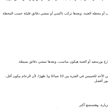
أو محطة العتبة، وبعدها تركب تاكسي أو تمشي دقائق قليلة حسب المحطة
رع بورسعيد أو العتبة هيكون مناسب، وبعدها تمشي دقائق بسيطة.
لو عاوز تستمتع بالمتحف براحتك، حاول تروح من الأحد للخميس في الفترة بين 10 صباحًا و1 ظهرًا، لأن الزحام بيكون أقل،
صور أفضل.
يارة، وهتستمتع أكتر.