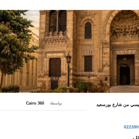
Cairo 360
بواسطة
022390