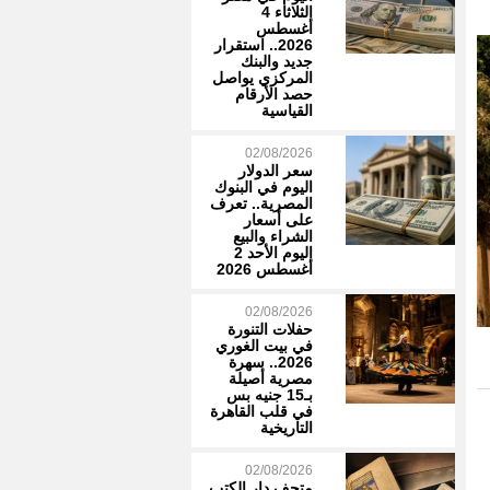
الثلاثاء 4
أغسطس
2026.. استقرار
جديد والبنك
المركزي يواصل
حصد الأرقام
القياسية
02/08/2026
سعر الدولار
اليوم في البنوك
المصرية.. تعرف
على أسعار
الشراء والبيع
اليوم الأحد 2
أغسطس 2026
02/08/2026
حفلات التنورة
في بيت الغوري
2026.. سهرة
مصرية أصيلة
بـ15 جنيه بس
في قلب القاهرة
التاريخية
02/08/2026
متحف دار الكتب