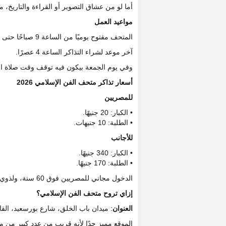
أما لو من عشاق التصوير أو القراءة والتاريخ
مواعيد العمل
المتحف مفتوح يوميًا من الساعة 9 صباحًا حتى 5 مساءً.
آخر موعد لشراء التذاكر الساعة 4 عصرًا.
وفي يوم الجمعة بيكون فيه توقف وقت صلاة الج
أسعار تذاكر متحف الفن الإسلامي 2026
للمصريين
• الكبار: 20 جنيهًا.
• الطلبة: 10 جنيهات.
للأجانب
• الكبار: 340 جنيهًا.
• الطلبة: 170 جنيهًا.
الدخول مجاني للمصريين فوق 60 سنة، ولذوي الهمم المصريين وفقًا لضوابط وزارة السياحة والآثار.
إزاي تروح متحف الفن الإسلامي؟
العنوان
: ميدان باب الخلق، شارع بورسعيد، القا
الموقع مميز جدًا لأنه قريب من عدد كبير من مع