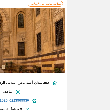
مواعيد متحف الفن الإسلامي
352 ميدان أحمد ماهر، المدخل الرئيسي من شارع بورسعيد
متاحف
1520
0223909930
9 صباحاً - 4 مساءً -