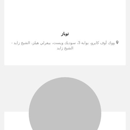
توباز
ووك أوف كايرو، بوابة 3، سوديك ويست، بيفرلي هيلز، الشيخ زايد -
الشيخ زايد