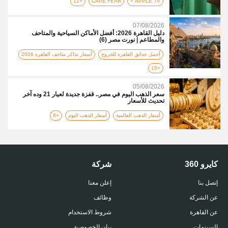
+11
CAPE FEAR
APPLE TV +
07/08/2026
دليل القاهرة 2026: أفضل الأماكن السياحية والمتاحف
والمطاعم | نورت مصر (6)
أجمل حدائق القاهرة للخروج
أسعار تذاكر متاحف القاهرة 2026
+15
05/08/2026
سعر الذهب اليوم في مصر.. قفزة جديدة لعيار 21 وده آخر
تحديث للأسعار
أسعار الذهب العالمية
أسعار الذهب اليوم
+8
كايرو 360
شركة
إتصل بنا
إعلن معنا
عن الشركة
وظائف
عن القاهرة
شروط الاستخدام
السينمات
بيان الخصوصية