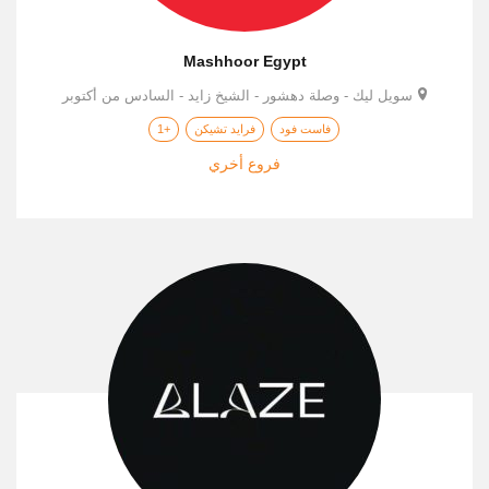
Mashhoor Egypt
سويل ليك - وصلة دهشور - الشيخ زايد - السادس من أكتوبر
فاست فود
فرايد تشيكن
+1
فروع أخري