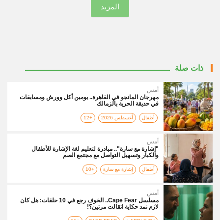
المزيد
ذات صلة
أمس
مهرجان المانجو في القاهرة.. يومين أكل وورش ومسابقات
في حديقة الحرية بالزمالك
أطفال
أغسطس 2026
+12
أمس
"إشارة مع سارة".. مبادرة لتعليم لغة الإشارة للأطفال
والكبار وتسهيل التواصل مع مجتمع الصم
أطفال
إشارة مع سارة
+10
أمس
مسلسل Cape Fear.. الخوف رجع في 10 حلقات: هل كان
لازم نمد حكاية اتقالت مرتين؟!