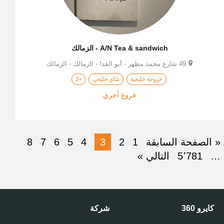
A/N Tea & sandwich - الزمالك
49 شارع محمد مظهر - أبو الفدا - الزمالك - الزمالك
خروجة خليجية
شاي خليجي
+2
فروع أخري
« الصفحة السابقة
1
2
3
4
5
6
7
8
…
5٬781
التالي »
كايرو 360
شركة