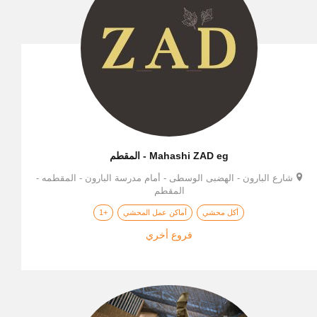
Mahashi ZAD eg - المقطم
شارع البارون - الهضبى الوسطى - أمام مدرسة البارون - المقطمه -
المقطم
أكل محشي
أماكن عمل المحشي
+1
فروع أخري