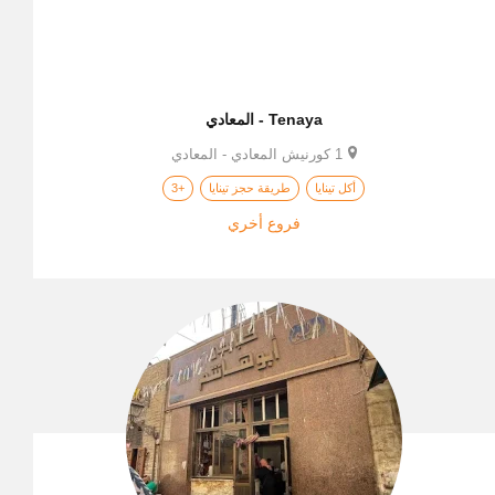
Tenaya - المعادي
1 كورنيش المعادي - المعادي
أكل تينايا
طريقة حجز تينايا
+3
فروع أخري