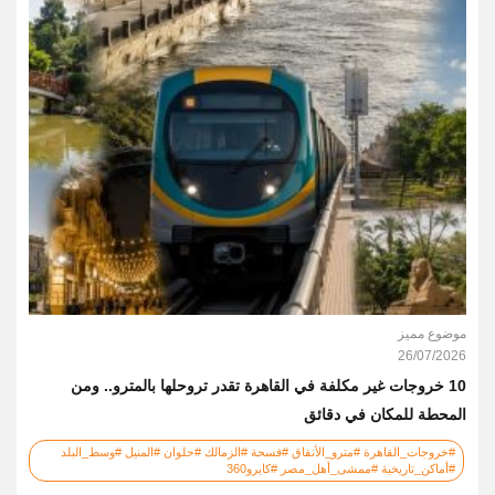
موضوع مميز
26/07/2026
10 خروجات غير مكلفة في القاهرة تقدر تروحلها بالمترو.. ومن
المحطة للمكان في دقائق
#خروجات_القاهرة #مترو_الأنفاق #فسحة #الزمالك #حلوان #المنيل #وسط_البلد
#أماكن_تاريخية #ممشى_أهل_مصر #كايرو360