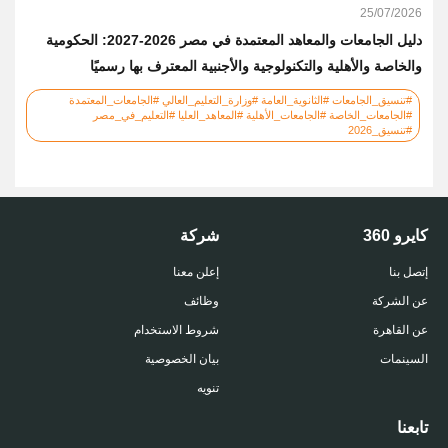
25/07/2026
دليل الجامعات والمعاهد المعتمدة في مصر 2026-2027: الحكومية
والخاصة والأهلية والتكنولوجية والأجنبية المعترف بها رسميًا
#تنسيق_الجامعات #الثانوية_العامة #وزارة_التعليم_العالي #الجامعات_المعتمدة
#الجامعات_الخاصة #الجامعات_الأهلية #المعاهد_العليا #التعليم_في_مصر
#تنسيق_2026
كايرو 360
شركة
إتصل بنا
إعلن معنا
عن الشركة
وظائف
عن القاهرة
شروط الاستخدام
السينمات
بيان الخصوصية
تنويه
تابعنا