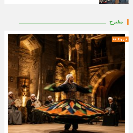
مقترح
فن وثقافة