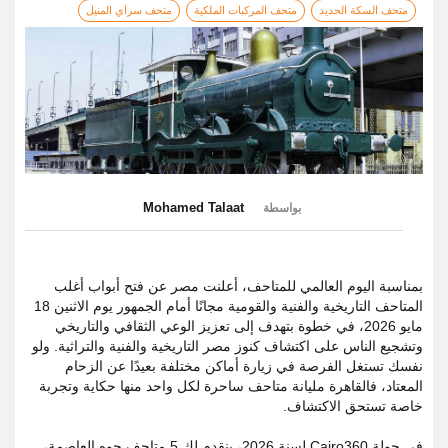
متحف السكة الحديد
متحف المركبات الملكية
متحف سراي المنيل
Mohamed Talaat
بواسطة
بمناسبة اليوم العالمي للمتاحف، أعلنت مصر عن فتح أبواب أغلب
المتاحف التاريخية والفنية والقومية مجانًا أمام الجمهور يوم الاثنين 18
مايو 2026، في خطوة بتهدف إلى تعزيز الوعي الثقافي والتاريخي
وتشجيع الناس على اكتشاف كنوز مصر التاريخية والفنية والتراثية. ولو
نفسك تستغل الفرصة في زيارة أماكن مختلفة بعيدًا عن الزحام
المعتاد، فالقاهرة مليانة متاحف ساحرة لكل واحد منها حكاية وتجربة
خاصة تستحق الاكتشاف.
في جولة Cairo360 لسنة 2026، بنقدم لك 5 متاحف جوه العاصمة،