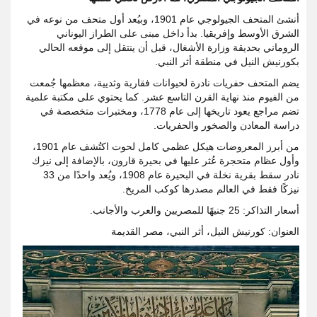
أنشئ المتحف الجيولوجي عام 1901، وبيُعد أول متحف من نوعه في
الشرق الأوسط وإفريقيا. بدأ داخل مبنى على الطراز اليوناني
الروماني بحديقة وزارة الأشغال، قبل أن ينتقل إلى موقعه الحالي
بكورنيش النيل في منطقة أثر النبي.
يضم المتحف حفريات نادرة لحيوانات فقارية وثديية، معظمها جُمعت
من الفيوم منذ نهاية القرن التاسع عشر. كما يحتوي على مكتبة علمية
تضم مراجع يعود تاريخها إلى عام 1778، ومختبرات متخصصة في
دراسة المعادن والصخور والحفريات.
من أبرز المعروضات هيكل عظمي كامل لحوت اكتُشف عام 1901،
وأول عظام متحجرة عُثر عليها في بحيرة قارون، بالإضافة إلى نيزك
نادر سقط بقرية نخلة في البحيرة عام 1908، ويُعد واحدًا من 33
نيزكًا فقط في العالم مصدرها كوكب المريخ.
أسعار التذاكر: 25 جنيهًا للمصريين والعرب والأجانب.
العنوان: كورنيش النيل، أثر النبي، مصر القديمة