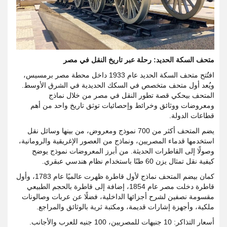
متحف السكة الحديد: رحلة عبر تاريخ النقل في مصر
افتُتح متحف السكة الحديد عام 1933 داخل محطة مصر برمسيس،
ويُعد أول متحف متخصص في السكك الحديدية في الشرق الأوسط.
المتحف بيحكي قصة تطور النقل في مصر من خلال نماذج
ومعروضات ووثائق وخرائط وإحصائيات توثق تاريخ واحد من أهم
قطاعات الدولة.
يضم المتحف أكثر من 700 نموذج ومعروض، من بينها وسائل نقل
استخدمها قدماء المصريين، ونماذج من العصور الإغريقية والرومانية،
وصولًا إلى القاطرات الحديثة. من أبرز المعروضات نموذج يوضح
كيفية نقل تمثال يزن 60 طنًا باستخدام نظام هندسي عبقري.
كمان بيضم المتحف نماذج لأول قاطرة ظهرت عالميًا عام 1783، وأول
قاطرة دخلت مصر عام 1854، إضافة إلى قاطرة بالحجم الطبيعي
مقسومة نصفين لشرح أجزائها الداخلية، فضلًا عن عربات وصالونات
ملكية، وأجهزة إشارات قديمة، ومكتبة ثرية بالوثائق والمراجع.
أسعار التذاكر: 10 جنيهات للمصريين، 100 جنيه للعرب والأجانب.