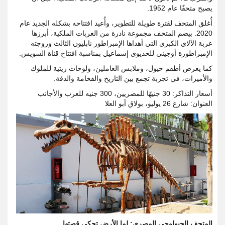
يصبح متحفًا عام 1952.
أُغلق المتحف لفترة طويلة للتطوير، وأُعيد افتتاحه بشكله الجديد عام
2020. بيضم المتحف مجموعة نادرة من العربات الملكية، أبرزها
عربة الآلاي الكبرى التي أهداها الإمبراطور نابليون الثالث وزوجته
الإمبراطورة أوجيني للخديوي إسماعيل بمناسبة افتتاح قناة السويس.
كما يعرض أطقم خيول، وملابس العاملين، ولوحات زيتية للملوك
والأميرات، في تجربة تجمع بين التاريخ والفخامة والدقة.
أسعار التذاكر: 30 جنيهًا للمصريين، 300 جنيه للعرب والأجانب
العنوان: شارع 26 يوليو، بولاق أبو العلا
المتحف الجيولوجي المصري: لما الأرض تحكي قصتها