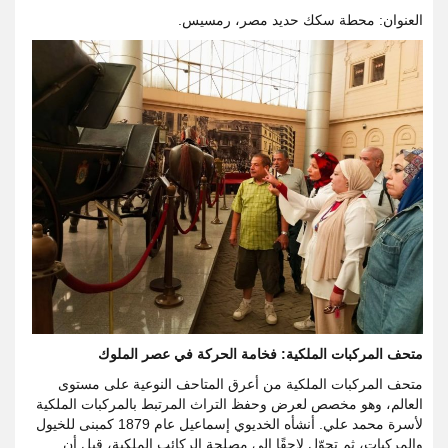
العنوان: محطة سكك حديد مصر، رمسيس.
متحف المركبات الملكية: فخامة الحركة في عصر الملوك
متحف المركبات الملكية من أعرق المتاحف النوعية على مستوى
العالم، وهو مخصص لعرض وحفظ التراث المرتبط بالمركبات الملكية
لأسرة محمد علي. أنشأه الخديوي إسماعيل عام 1879 كمبنى للخيول
والمركبات، ثم تحوّل لاحقًا إلى مصلحة الركائب الملكية، قبل أن