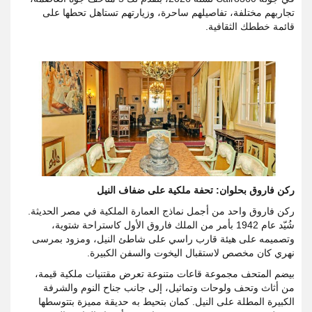
تجاربهم مختلفة، تفاصيلهم ساحرة، وزيارتهم تستاهل تحطها على
قائمة خططك الثقافية.
ركن فاروق بحلوان: تحفة ملكية على ضفاف النيل
ركن فاروق واحد من أجمل نماذج العمارة الملكية في مصر الحديثة.
شُيّد عام 1942 بأمر من الملك فاروق الأول كاستراحة شتوية،
وتصميمه على هيئة قارب راسي على شاطئ النيل، ومزود بمرسى
نهري كان مخصص لاستقبال اليخوت والسفن الكبيرة.
بيضم المتحف مجموعة قاعات متنوعة تعرض مقتنيات ملكية قيمة،
من أثاث وتحف ولوحات وتماثيل، إلى جانب جناح النوم والشرفة
الكبيرة المطلة على النيل. كمان بتحيط به حديقة مميزة بتتوسطها