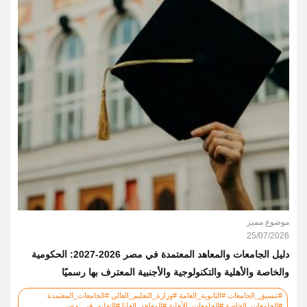
موضوع مميز
25/07/2026
دليل الجامعات والمعاهد المعتمدة في مصر 2026-2027: الحكومية
والخاصة والأهلية والتكنولوجية والأجنبية المعترف بها رسميًا
#تنسيق_الجامعات #الثانوية_العامة #وزارة_التعليم_العالي #الجامعات_المعتمدة
#الجامعات_الخاصة #الجامعات_الأهلية #المعاهد_العليا #التعليم_في_مصر