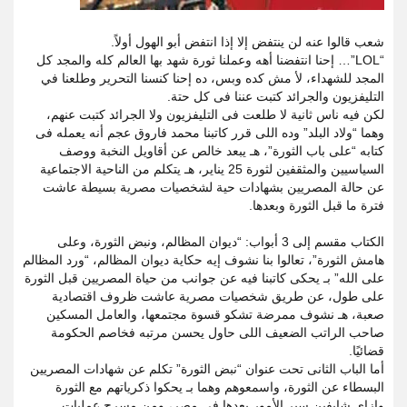
شعب قالوا عنه لن ينتفض إلا إذا انتفض أبو الهول أولاً.
“LOL”… إحنا انتفضنا أهه وعملنا ثورة شهد بها العالم كله والمجد كل
المجد للشهداء، لأ مش كده وبس، ده إحنا كنسنا التحرير وطلعنا في
التليفزيون والجرائد كتبت عننا فى كل حتة.
لكن فيه ناس ثانية لا طلعت فى التليفزيون ولا الجرائد كتبت عنهم،
وهما “ولاد البلد” وده اللى قرر كاتبنا محمد فاروق عجم أنه يعمله فى
كتابه “على باب الثورة”، هـ يبعد خالص عن أقاويل النخبة ووصف
السياسيين والمثقفين لثورة 25 يناير، هـ يتكلم من الناحية الاجتماعية
عن حالة المصريين بشهادات حية لشخصيات مصرية بسيطة عاشت
فترة ما قبل الثورة وبعدها.
الكتاب مقسم إلى 3 أبواب: “ديوان المظالم، ونبض الثورة، وعلى
هامش الثورة”، تعالوا بنا نشوف إيه حكاية ديوان المظالم، “ورد المظالم
على الله” بـ يحكى كاتبنا فيه عن جوانب من حياة المصريين قبل الثورة
على طول، عن طريق شخصيات مصرية عاشت ظروف اقتصادية
صعبة، هـ نشوف ممرضة تشكو قسوة مجتمعها، والعامل المسكين
صاحب الراتب الضعيف اللى حاول يحسن مرتبه فخاصم الحكومة
قضائيًا.
أما الباب الثانى تحت عنوان “نبض الثورة” تكلم عن شهادات المصريين
البسطاء عن الثورة، واسمعوهم وهما بـ يحكوا ذكرياتهم مع الثورة
وإزاى شايفين سير الأمور بعدها فى مصر، ومن مسرح عمليات