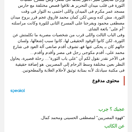
الثورة فى قلب ميدان التحرير هـ تلاقوا قصص مختلفة مع حارس
مسجد عمر مكرم فى الميدان واللى احتمى به الثوار فى وقت
الثورة، مش كده وبس لكن كمان محمد فاروق عجم قرر يروح ميدان
مصطفى محمود ويفرجنا على المسرح الثانى للثورة وكانت مراسلته
“أم على” بائعة الشاى.
وفى الباب الثالث واللى قرب من شخصيات مصرية ما تكلمتش عن
الثورة، لكن كانوا الوقود الحقيقى لها، كانوا سبب إشعالها، ولسان
حالهم كان بـ يحكى عنها فهـ تشوف أقدم صانعى آلة العود فى شارع
محمد على، أقدم مكوجى رجل فى مصر وأقدم وأقدم…
فى الآخر نقدر نقول لكم أن “على باب الثورة”… رحلة قصيرة، يحاول
النظر بعين مختلفة وسط الزحام إلى المصريين. هو إضافة حقيقية
فى مكتبة سيادتك لأنه بمثابة توثيق لأحلام الغلابة والمطحونين.
محتوى مدفوع
عجبك ؟ جرب
"قهوة المصريين" لمصطفى الحسينى ومحمد كمال.
عن الكاتب