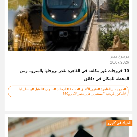
موضوع مميز
26/07/2026
10 خروجات غير مكلفة في القاهرة تقدر تروحلها بالمترو.. ومن
المحطة للمكان في دقائق
#خروجات_القاهرة #مترو_الأنفاق #فسحة #الزمالك #حلوان #المنيل #وسط_البلد
#أماكن_تاريخية #ممشى_أهل_مصر #كايرو360
الحياة في كايرو