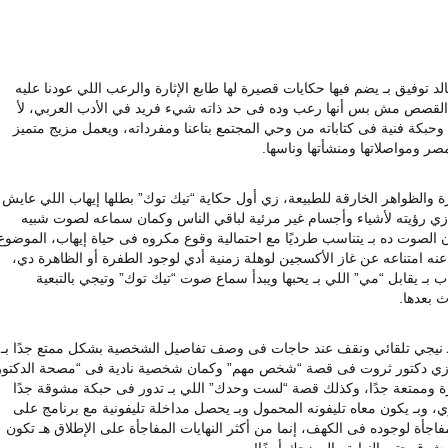
وفيق بـ يضم فيها حكايات قصيرة لها طابع الإثارة والرعب اللي عودنا عليه
 القصص مش بس أنها رعب وده فى حد ذاته شيء فريد في الأدب العربي، لأ
 وحبكة فنية فى كتاباته من وحي المجتمع بتاعنا ومفرداته، ويعمل مزيج متميز
 ومواصلاتها ومنشأتها وناسها.
 رعب الإثارة والظواهر الخارقة للطبيعة، زي أول حكاية “تيك توك” بطلها إيهاب اللي عايش
زي رؤيته لأشياء وأجسام غير مرئية لباقي الناس وكمان سماعه لصوت شبيه
الصوت ده بـ يتناسب طرديًا مع احتمالية وقوع مكروه فى حياة إيهاب، الموضوع
نه امتناعه عن غاز الأكسجين لوهلة زمنية أدي لوجود الطفرة أو الظاهرة دي،
ب بـ يقابل “مي” اللي بـ يحبها ويبدأ سماع صوت “تيك توك” وتيجي بالتبعية
ث بعدها.
 هـ نيجي تلقائي ونقف عند حاجات فى وصف تفاصيل الشخصية بشكل ممتع جدًا بـ
طل، زي دكتور ثروت فى قصة “شخص مهم” وكمان شخصية نادية فى “مصحة الدكتور
يرة وممتعة جدًا، وكذلك قصة “لست وحدك” اللي بـ تدور فى حبكة مشوقة جدًا
ـ يكون معاه تليفونه المحمول وبـ يحصل مداخلة تليفونية مع برنامج على
ية مفاجأة لوجوده فى الكهف، إنما من أكثر النهايات المفاجأة على الإطلاق هـ تكون
شوق حتى النهاية والمضحك أيضًا!