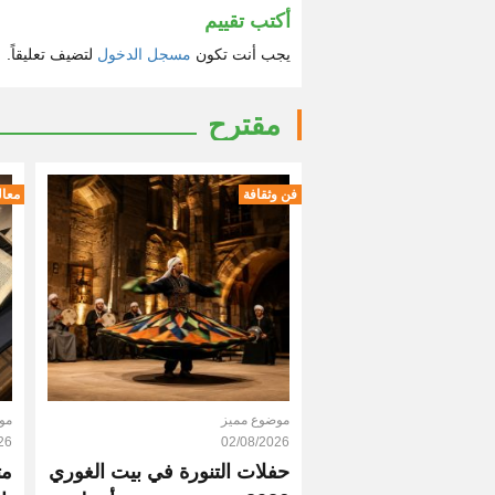
أكتب تقييم
يجب أنت تكون
مسجل الدخول
لتضيف تعليقاً.
مقترح
فن وثقافة
معال
موضوع مميز
مو
26
02/08/2026
حفلات التنورة في بيت الغوري
مت