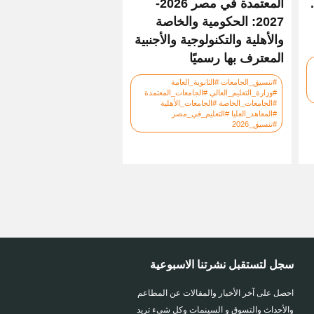
المعتمدة في مصر 2026-
2027: الحكومية والخاصة
والأهلية والتكنولوجية والأجنبية
المعترف بها رسميًا
#تنسيق_الجامعات #الثانوية_العامة
#وزارة_التعليم_العالي #الجامعات_المعتمدة
#الجامعات_الخاصة #الجامعات_الأهلية
#المعاهد_العليا #التعليم_في_مصر
#تنسيق_2026
سجل لتستقبل نشرتنا الاسبوعية
احصل على آخر الأخبار والمقالات عن المطاعم
والأحداث والتسوق و السينمات وكل شىء تريد