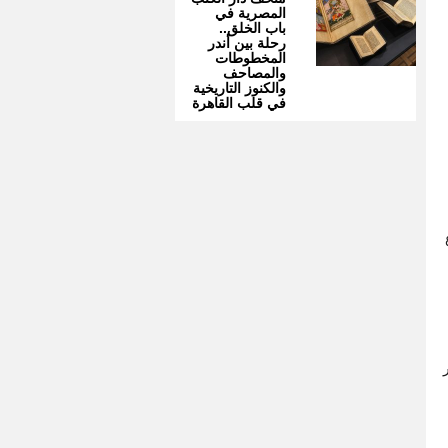
المصرية في
باب الخلق..
رحلة بين أندر
المخطوطات
والمصاحف
والكنوز التاريخية
في قلب القاهرة