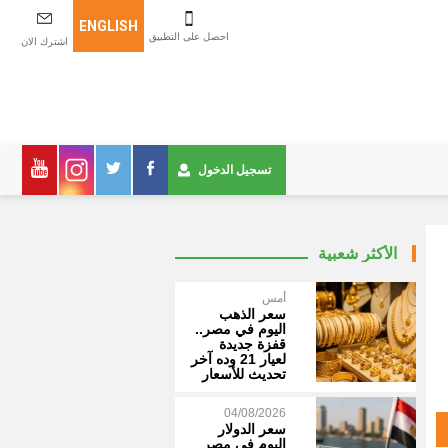
ENGLISH
احصل على التطبيق
اشترك الان
تسجيل الدخول
الأكثر شعبية
أمس
سعر الذهب
اليوم في مصر..
قفزة جديدة
لعيار 21 وده آخر
تحديث للأسعار
04/08/2026
سعر الدولار
اليوم في مصر