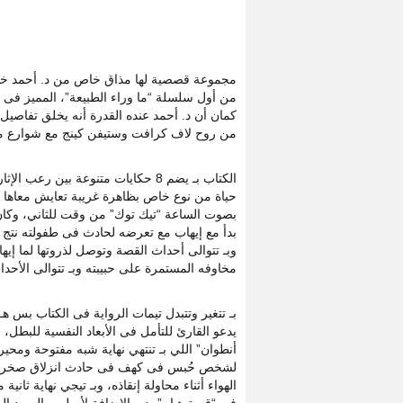
مجموعة قصصية لها مذاق خاص من د. أحمد خالد ت
من أول سلسلة “ما وراء الطبيعة”، المميز فى
كمان أن د. أحمد عنده القدرة أنه يخلق تفاصيل
من روح لاف كرافت وستيفن كينج مع شوارع مصر
الكتاب بـ يضم 8 حكايات متنوعة بين
حياة من نوع خاص بظاهرة غريبة تعايش معاها 
بصوت الساعة “تيك توك” من وقت للثاني، وكان 
بدأ مع إيهاب مع تعرضه لحادث فى طفولته نتج ع
وبـ تتوالى أحداث القصة وتوصل لذروتها لما إيها
مخاوفه المستمرة على حبيبته وبـ تتوالى الأحدا
بـ تتغير وتتبدل تيمات الرواية فى الكتاب بس
يدعو القارئ للتأمل فى الأبعاد النفسية للب
أنطوان” اللي بـ تنتهي نهاية شبه مفتوحة ومح
لشخص حُبس فى كهف فى حادث انزلاق صخري، وب
الهواء أثناء محاولة إنقاذه، وبـ تيجي نهاية ثان
فى “قصة هيام”، ده بالإضافة لأسلوب السرد الم