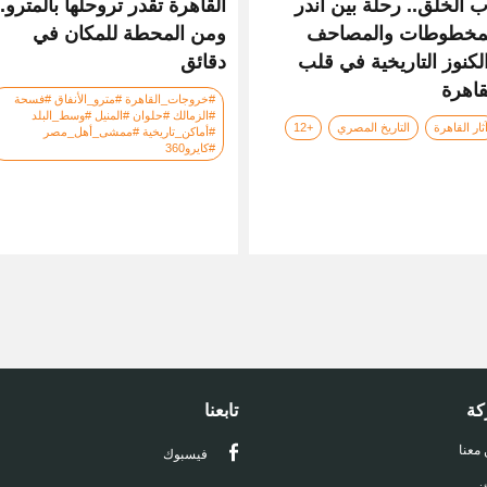
ب الخلق.. رحلة بين أندر
القاهرة تقدر تروحلها بالمترو..
مخطوطات والمصاحف
ومن المحطة للمكان في
لكنوز التاريخية في قلب
دقائق
قاهرة
#خروجات_القاهرة #مترو_الأنفاق #فسحة
#الزمالك #حلوان #المنيل #وسط_البلد
ثار القاهرة
التاريخ المصري
+12
#أماكن_تاريخية #ممشى_أهل_مصر
#كايرو360
كة
تابعنا
 معنا
فيسبوك