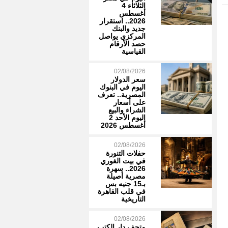
الثلاثاء 4
أغسطس
2026.. استقرار
جديد والبنك
المركزي يواصل
حصد الأرقام
القياسية
02/08/2026
سعر الدولار
اليوم في البنوك
المصرية.. تعرف
على أسعار
الشراء والبيع
اليوم الأحد 2
أغسطس 2026
02/08/2026
حفلات التنورة
في بيت الغوري
2026.. سهرة
مصرية أصيلة
بـ15 جنيه بس
في قلب القاهرة
التاريخية
02/08/2026
متحف دار الكتب