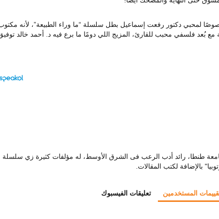
صًا لمحبي دكتور رفعت إسماعيل بطل سلسلة “ما وراء الطبيعة”، لأنه مكتوب
ع بُعد فلسفي محبب للقارئ، المزيج اللي دومًا ما برع فيه د. أحمد خالد توفيق
امعة طنطا، رائد أدب الرعب فى الشرق الأوسط، له مؤلفات كثيرة زي سلسلة
توبيا" بالإضافة لكتب المقالات.
قييمات المستخدمين
تعليقات الفيسبوك