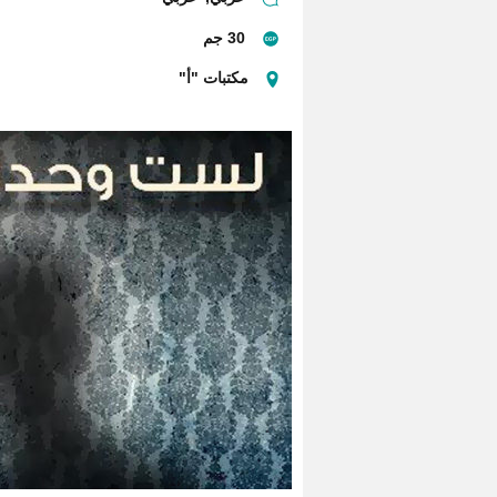
30 جم
مكتبات "أ"