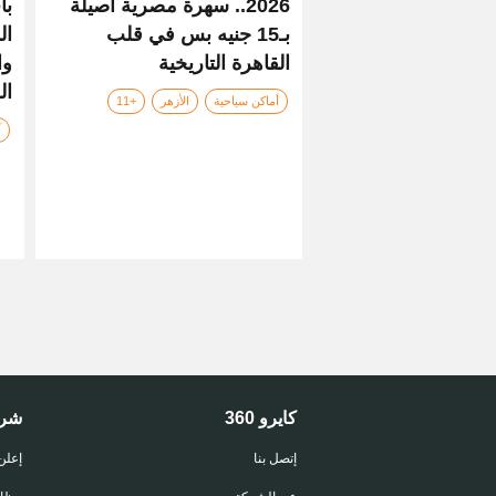
2026.. سهرة مصرية أصيلة
با
بـ15 جنيه بس في قلب
ال
القاهرة التاريخية
وا
ال
أماكن سياحية
الأزهر
+11
آ
كايرو 360
شر
إتصل بنا
إعلن