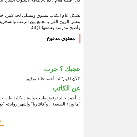
بشكل عام الكتاب مشوق ومسلى لحد كبير، خصو
بنفس الروح اللي بـ تجمع بين الرعب والسخرية م
وأصبح مدرسة يعشقها قرّائهُ.
محتوى مدفوع
عجبك ؟ جرب
"الآن افهم" لد. أحمد خالد توفيق.
عن الكاتب
د. أحمد خالد توفيق طبيب وأستاذ بكلية طب ج
"ما وراء الطبيعة"، و"فانتازيا" وأشهر رواياته "يو
ت