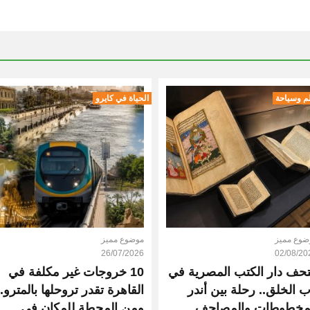
م وسياحة
الحياة في كايرو
ضوع مميز
موضوع مميز
26/07/2026
02/08/20
حف دار الكتب المصرية في
10 خروجات غير مكلفة في
ب الخلق.. رحلة بين أندر
القاهرة تقدر تروحلها بالمترو..
مخطوطات والمصاحف
ومن المحطة للمكان في