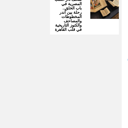
المصرية في
باب الخلق..
رحلة بين أندر
المخطوطات
والمصاحف
والكنوز التاريخية
في قلب القاهرة