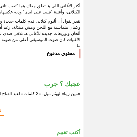
أكتر الأغانى اللى هـ تعلق معاك هما “تغيب تان
الكيلانى، وأغنية “قلبى على ايدى” وديه عكسها، ف
نقدر نقول أن ألبوم كيلانى قدم كلمات جديدة و
وكمان متماشية مع اللحن ومش مبتذلة، رغم أن 
ألحان وتوزيعات جديدة للأغانى هـ تلاقى صدى ع
الأغنيات كان صوت الموسيقى أعلى من صوته ود
ما.
محتوى مدفوع
عجبك ؟ جرب
«مين زينا» لهيثم نبيل، «3 كلمات» لعبد الفتاح الجريني.
ت
أكتب تقييم