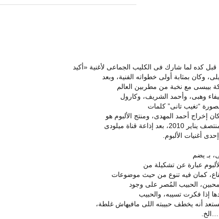
بل كده لما شارك فى الكليب الجماعى لأغنية «أكيد
وكان بمثابة أولى خطواته الفنية، وبعد
ة بيبسى مع نخبة من مطربين العالم
يفاء وهبى، وأحمد الشريف، وكارول
ن إخراج أحمد المهدى، ومنتج الألبوم هو
ذاعة قناة ميلودى
حدى أغنيات الألبوم.
، بـ يضم
إيقاع، كمان فيه تنوع من حيث موضوعات
لمحبين، الحبيب المُصر على وجود
عدها إذا فكرت تسيبه، والحبيب
ستعد أنه يخطف حبيبته اللى مافيهاش غلطة،
…الخ.