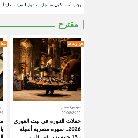
يجب أنت تكون
مسجل الدخول
لتضيف تعليقاً.
مقترح
فن وثقافة
معال
موضوع مميز
مو
26
02/08/2026
حفلات التنورة في بيت الغوري
مت
2026.. سهرة مصرية أصيلة
با
بـ15 جنيه بس في قلب
ال