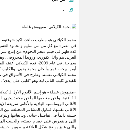
-
محمد الكيلانى هو مطرب صاعد، اكيد شوفتوه ق
فى مصر» مع كل من مى سليم ومحمود العسيلى، 
كده ظهر فى فيلم «بحر النجوم» من إنتاج شرك
العربى هم وائل كفورى، ورويدا المحروقى، وه
سماحة. فى عام 2009، قدم الكيلانى أغنيته المصورة “تغيب تانى” كلمات
أيمن بهجت قمر وألحان محمد يحيى، والكليب كا
محمد الكيلانى نفسه، وطرح فى الأسواق في منتصف يناير 2010، بعد إ
للفيديو كليب التانى ليه وهو “قلبى على إيدى”، إ
«مفيهوش غطلة» هو إسم الألبوم الأول لـ كيلانى
11 أغنية، ولحن معظمها الملحن محمد يحيى. الألبوم عبارة عن تشكيلة من
الأغانى الرومانسية الهادية والأغانى سريعة ال
الأغانى نفسها، فتناول المشاعر المختلفة بين ا
حبيبته دايماً فى تفاصيل حياته، وبـ يعاتبها ويتو
اللى مايقدرش على خصام حبيبته، والحبيب الم
واللى عايز يوضح شكل العلاقة بينه وبين حبيبته