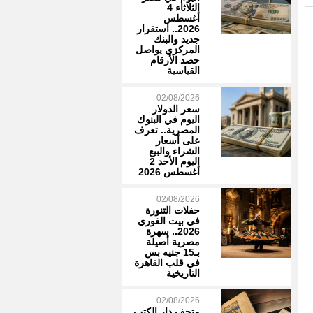
الثلاثاء 4
أغسطس
2026.. استقرار
جديد والبنك
المركزي يواصل
حصد الأرقام
القياسية
02/08/2026
سعر الدولار
اليوم في البنوك
المصرية.. تعرف
على أسعار
الشراء والبيع
اليوم الأحد 2
أغسطس 2026
02/08/2026
حفلات التنورة
في بيت الغوري
2026.. سهرة
مصرية أصيلة
بـ15 جنيه بس
في قلب القاهرة
التاريخية
02/08/2026
متحف دار الكتب