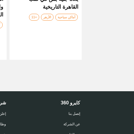
القاهرة التاريخية
وا
ال
أماكن سياحية
الأزهر
+11
آ
كايرو 360
شر
إتصل بنا
إعلن
عن الشركة
وظا