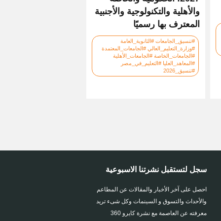
والأهلية والتكنولوجية والأجنبية
المعترف بها رسميًا
#تنسيق_الجامعات #الثانوية_العامة
#وزارة_التعليم_العالي #الجامعات_المعتمدة
#الجامعات_الخاصة #الجامعات_الأهلية
#المعاهد_العليا #التعليم_في_مصر
#تنسيق_2026
سجل لتستقبل نشرتنا الاسبوعية
احصل على آخر الأخبار والمقالات عن المطاعم
والأحداث والتسوق و السينمات وكل شىء تريد
معرفته عن العاصمة مع نشرة كايرو 360