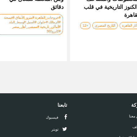
لكنوز التاريخية في قلب
دقائق
قاهرة
#خروجات_القاهرة #مترو_الأنفاق #فسحة
#الزمالك #حلوان #المنيل #وسط_البلد
ثار القاهرة
التاريخ المصري
+12
#أماكن_تاريخية #ممشى_أهل_مصر
#كايرو360
كة
تابعنا
 معنا
فيسبوك
ئف
تويتر