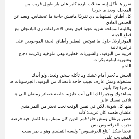
تقرر هـ تأكل إيه، مقبلات باردة كثير على بار طويل قريب من
المدخل، وبعد ما جربنا
كل أطباق المشهيات دي تقريبًا مافيش حاجة ما عجبتناش. وبعيد عن
الحمص العادي
واللبنة المملحة شوية عجبنا قوي بعض الاختراعات زي الباذنجان مع
قطع الجبنة
الموتزاريلا. حاول ما تفوتش الفطير وأطباق الجبنة الموجودين على
ترابيزة ثانية
قريبة من البوفيه، والشوربات خطيرة وهي ملوخية وكريمة دجاج
وشوربة لبنانية بكرات
اللحم.
العيش بـ يُخبز أمام عينيك وبـ تأكله سخن ولذيذ، ولو أيدك
مشغولة ومش عارف تجيب حاجة ناقصاك من البوفيه، الجرسونات هـ
يرحبوا جدًا بأنهم
يساعدوك ويجيبوا لك اللي أنت عايزه، خاصة عصائر رمضان اللي هـ
تلاقي نفسك عايز
منها كل شوية، لكن في نفس الوقت نحب نحذر من التمر هندي
علشان طعمه كان غريب؛ كأنه
عصير برتقال ومش حلو! قمر الدين كان ممتاز، وما كانش فيه فرصة
نجرب العرقسوس بس
عجبنا شكل “بتاع العرقسوس” ولبسه التقليدي وهو بـ يمر يصب
المشروب على