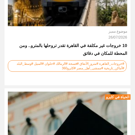
موضوع مميز
26/07/2026
10 خروجات غير مكلفة في القاهرة تقدر تروحلها بالمترو.. ومن
المحطة للمكان في دقائق
#خروجات_القاهرة #مترو_الأنفاق #فسحة #الزمالك #حلوان #المنيل #وسط_البلد
#أماكن_تاريخية #ممشى_أهل_مصر #كايرو360
الحياة في كايرو