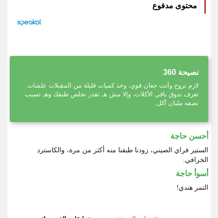
محتوى مدفوع
نصيحة 360
لازم تروح وأنت جعان قوي، وخذ كميات قليلة من المقبلات علشات
تعرف تدوق باقي الأكلات، وإلا مش هـ تقدر تخلص طبقك وهـ تسيب
نصفه مليان أكل.
أحسن حاجة
الستير فراي الصيني، زودنا طبقنا منه أكثر من مرة، والكاسترد
الخرافي.
أسوأ حاجة
التمر هندي!