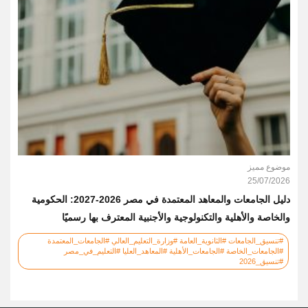
موضوع مميز
25/07/2026
دليل الجامعات والمعاهد المعتمدة في مصر 2026-2027: الحكومية
والخاصة والأهلية والتكنولوجية والأجنبية المعترف بها رسميًا
#تنسيق_الجامعات #الثانوية_العامة #وزارة_التعليم_العالي #الجامعات_المعتمدة
#الجامعات_الخاصة #الجامعات_الأهلية #المعاهد_العليا #التعليم_في_مصر
#تنسيق_2026