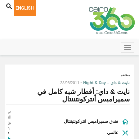
ENGLISH
مطاعم
-
نايت & داي – Night & Day
28/08/2011
نايت & داي: أفطار شبه كامل في
سميراميس أنتركونتننتال
تم
التقييم
فندق سميراميس انتركونتيننتال
بواسطة
auren
عالمي
Lutz