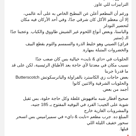
الترابيزات للي عاوز.
ورغم أن المطعم أعلن عن المطبخ الخاص به على أنه عالمي،
إلا أن معظم الأكل كان شرقي جدًا، وفي أحد الأركان فيه مكان
لتحضير النودلز
والباستا، وبعض أنواع اللحوم غير الشيش طاووق والكباب. وعجبنا جدًا
الـ (ستير
فراي) الصيني وهو خليط الذرة والسمسم والثوم بقطع البيف
والخضروات المتبلة بمهارة.
الحلويات في «داي & نايت» خيالية بس كان صعب جدًا
نسيب مكان في معدتنا لأي حاجة بعد الأطباق الرئيسية، لكن على قد
ما قدرنا جربنا
بعض حاجات زي الكاسترد بالفراولة والباترسكوتش Butterscotch
والحلويات الشرقية والاثنين كانوا
أجمد من بعض.
صحيح أفطار شبه مافيهوش غلطة وكل حاجة حلوة، بس ثقيل
شوية على الجيب؛ الفرد في البوفيه المفتوح بـ 185 جنيه،
والمشروبات الغازية خارج
المبلغ ده. جرب مطعم «نايت & داي» في سميراميس بس اتسحر
سحور خفيف الليلة اللي
قبلها.