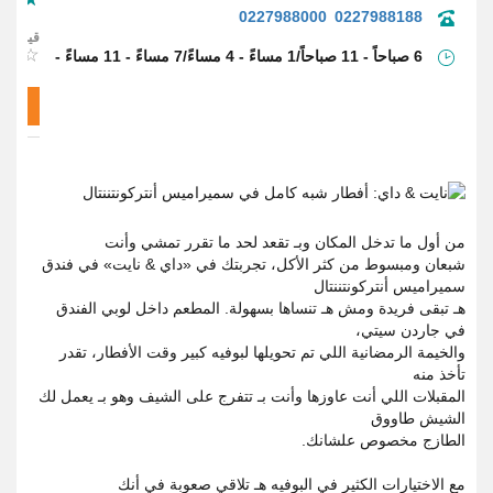
0227988000
0227988188
قيم
6 صباحاً - 11 صباحاً/1 مساءً - 4 مساءً/7 مساءً - 11 مساءً -
قيم الآن
من أول ما تدخل المكان وبـ تقعد لحد ما تقرر تمشي وأنت
شبعان ومبسوط من كثر الأكل، تجربتك في «داي & نايت» في فندق
سميراميس أنتركونتننتال
هـ تبقى فريدة ومش هـ تنساها بسهولة. المطعم داخل لوبي الفندق
في جاردن سيتي،
والخيمة الرمضانية اللي تم تحويلها لبوفيه كبير وقت الأفطار، تقدر
تأخذ منه
المقبلات اللي أنت عاوزها وأنت بـ تتفرج على الشيف وهو بـ يعمل لك
الشيش طاووق
الطازج مخصوص علشانك.
مع الاختيارات الكثير في البوفيه هـ تلاقي صعوبة في أنك