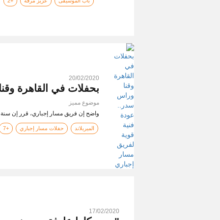
باب الموسيقى
عزيز مرقة
+2
20/02/2020
بحفلات في القاهرة وقنا
موضوع مميز
واضح إن فريق مسار إجباري، قرر إن سنة 2020 تكون مرحلة نشاط وقوة للفريق المميز…
الميريلاند
حفلات مسار إجباري
+7
17/02/2020