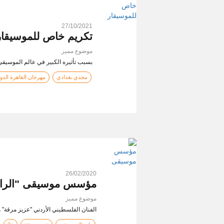
27/10/2021
تكريم خاص للموسيقار 
موضوع مميز
بسبب تأثيره الكبير في عالم الموسيقى 
مجدي بغدادي
مهرجان القاهرة الدول
26/02/2020
مؤسس موسيقى "الراز"
موضوع مميز
الفنان الفلسطيني الأردني "عزيز مرقة" هيكون موجود ف