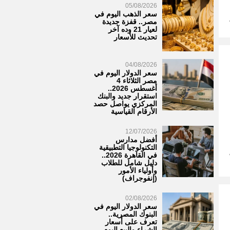
05/08/2026
سعر الذهب اليوم في
مصر.. قفزة جديدة
لعيار 21 وده آخر
تحديث للأسعار
04/08/2026
سعر الدولار اليوم في
مصر الثلاثاء 4
أغسطس 2026..
استقرار جديد والبنك
المركزي يواصل حصد
الأرقام القياسية
12/07/2026
أفضل مدارس
التكنولوجيا التطبيقية
في القاهرة 2026..
دليل شامل للطلاب
وأولياء الأمور
(إنفوجراف)
02/08/2026
سعر الدولار اليوم في
البنوك المصرية..
تعرف على أسعار
الشراء والبيع اليوم