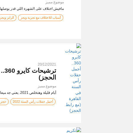
موضوع مميز
مافيش اختلاف على الشهرة اللي قدر يوصلها
أسباب للاختلاف مع تجربة ويجز
الرابر ويجز
20/12/2021
ترش
الحجز)
موضوع مميز
أيام قليلة وهتخلص 2021. يعني جه ميعاد أجمد حفلات القاهرة، والسهر هيبقى للصبح، وهنرجع نحتفل…
أجمل حفلات رأس السنة 2022
حجز ت