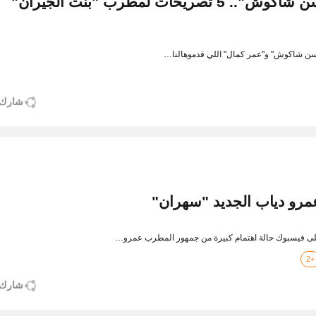
"مصر كلها عارفة مين هو حسن شاكوش".. 5 تصريحات لمطرب "بنت الجيران"
و "حسن شاكوش" و"عمر كمال" اللي قدموهالنا…
شارك
لى فيسبوك حالة اهتمام كبيرة من جمهور المطرب عمرو…
+2
شارك