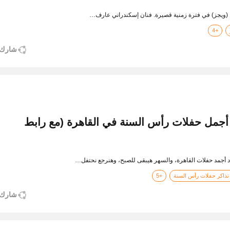
 (ويجز) في فترة زمنية قصيرة. فنان إسكندراني عارف…
+4
شارك
يحات كايرو 360.. أجمل حفلات رأس السنة في القاهرة (مع رابط
ذاكر حفلات رأس السنة
+5
شارك