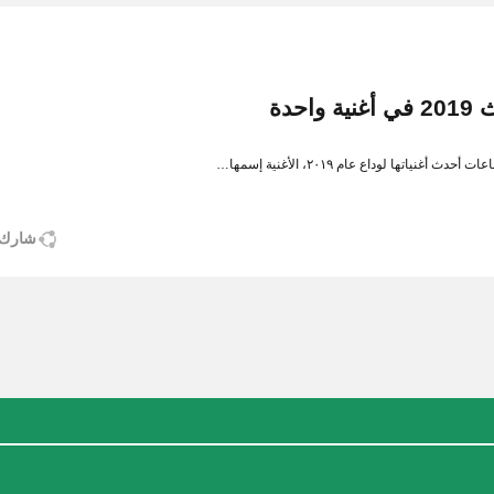
حدة
تها لوداع عام ٢٠١٩، الأغنية إسمها…
شارك