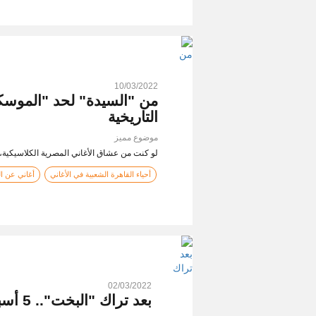
10/03/2022
من "السيدة" لحد "الموسكي
التاريخية
موضوع مميز
لو كنت من عشاق الأغاني المصرية الكلاسيكية،
أحياء القاهرة الشعبية في الأغاني
أغاني عن ال
02/03/2022
بعد تراك "البخت".. 5 أسباب خلتني أعيد تفكير في تجربة "ويجز"