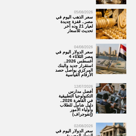
05/08/2026
سعر الذهب اليوم في
مصر.. قفزة جديدة
لعيار 21 وده آخر
تحديث للأسعار
04/08/2026
سعر الدولار اليوم في
مصر الثلاثاء 4
أغسطس 2026..
استقرار جديد والبنك
المركزي يواصل حصد
الأرقام القياسية
12/07/2026
أفضل مدارس
التكنولوجيا التطبيقية
في القاهرة 2026..
دليل شامل للطلاب
وأولياء الأمور
(إنفوجراف)
02/08/2026
سعر الدولار اليوم في
البنوك المصرية..