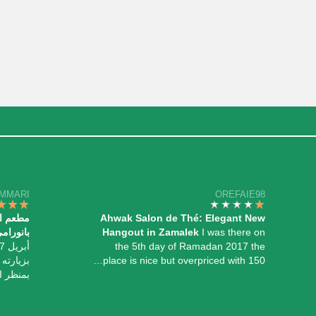
AMMARI
OREFAIE98
Ahwak Salon de Thé: Elegant New
I was there on
Hangout in Zamalek
بانورام
the 5th day of Ramadan 2017 the
place is nice but overpriced with 150…
بزيارته
بمنظر ا