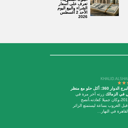
تعرف على أسعار
الشراء والبيع اليوم
الأحد 2 أغسطس
2026
KHALID.ALSH
مطعم البرج الدوار 360: أكل حلو مع منظر
ي في الزمالك
زرته آخر مرة في
أبريل 2017،وكان جميلا كعادته،أنصح
 قبل الغروب بساعة ليستمتع الزائر
لقاهرة في النهار…