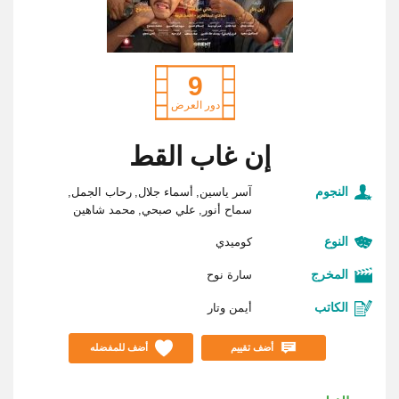
9
دور العرض
إن غاب القط
النجوم
آسر ياسين
أسماء جلال
رحاب الجمل
سماح أنور
علي صبحي
محمد شاهين
النوع
كوميدي
المخرج
سارة نوح
الكاتب
أيمن وتار
أضف تقييم
أضف للمفضله