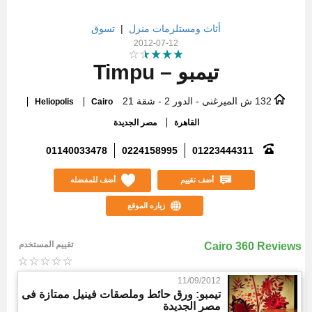
أثاث ومستلزمات منزل
|
تسوق
2012-07-12
تيمبو – Timpu
132 ش الميرغنى - الدور 2 - شقة 21
Heliopolis
Cairo
القاهرة
مصر الجديدة
01140033478
0224158995
01223444311
أضف تقييم
أضف للمفضله
زياره الموقع
تقييم المستخدم
Cairo 360 Reviews
11/09/2012
تيمبو: ورق حائط وملصقات فينيل ممتازة فى
مصر الجديدة