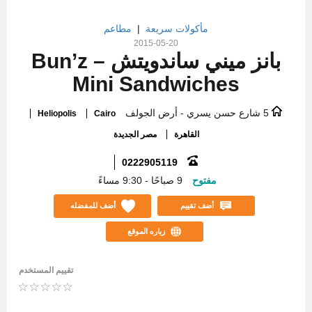
مأكولات سريعة
|
مطاعم
2015-05-20
بانز ميني ساندويتش – Bun’z
Mini Sandwiches
5 شارع حسن يسري - أرض الجولف
Heliopolis
Cairo
القاهرة
مصر الجديدة
0222905119
مفتوح
9 صباحًا - 9:30 مساءً
أضف تقييم
أضف للمفضله
زياره الموقع
تقييم المستخدم