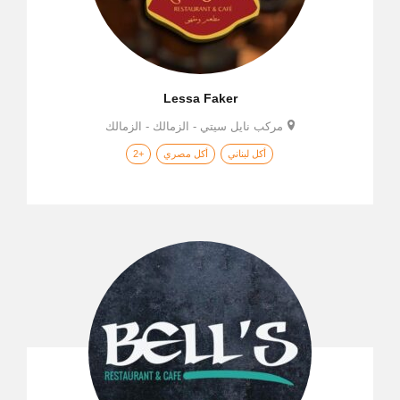
Lessa Faker
مركب نايل سيتي - الزمالك - الزمالك
أكل لبناني
أكل مصري
+2