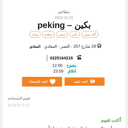
مطاعم
2022-11-15
بكين – peking
أكل صيني
بكين
صيني
مطعم
نودلز
29 شارع 257 - النصر - المعادي
المعادي
0225164218
مفتوح
12:00
اغلاق
23:59
أضف تقييم
أضف للمفضله
تقييم المستخدم
أكتب تقييم