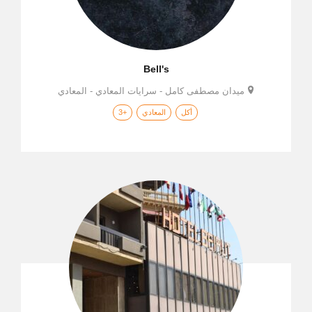
Bell's
ميدان مصطفى كامل - سرايات المعادي - المعادي
أكل
المعادي
+3