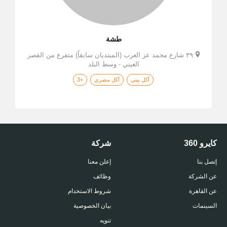
طشة
٣٩ شارع محمد عز العرب (المبتديان سابقاً) متفرع من القصر
العيني - وسط البلد
أكل بيتي
أكل مصري
+3
كايرو 360
شركة
إتصل بنا
إعلن معنا
عن الشركة
وظائف
عن القاهرة
شروط الاستخدام
السينمات
بيان الخصوصية
تنويه