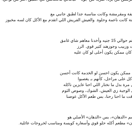
 ومقرمشة وكانت مناسبة جدا لطبق جانبي مع
 كانت ناعمة وحلوة. والعيش الفريش اللي اتقدم مع الأكل كان لسه مخبوز
عاهم شاي غامق
ت وزبيب وجوزهند كتير قوي. الرز
ان ممكن يكون أحلى لو كان عليه
ان ممكن يكون احسن لو الخدمة كانت أحسن
لأكل على مراحل، كأنهم بـ يغصبوا
رة بدل ما نختار اللي احنا عايزين ناكله
ى الوجبة زي العيش، الشوك، وصوص الثوم
قت ما احنا رحنا، بس طعم الأكل عوضنا
سم «الدهان»، بس «الدهان» الأصلي هو
ان» مطعم أكله حلو قوي وأسعاره كويسة ومناسب لخروجات عائلية.