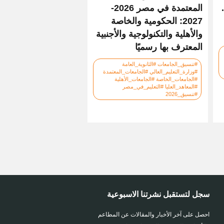
المعتمدة في مصر 2026-
2027: الحكومية والخاصة
والأهلية والتكنولوجية والأجنبية
المعترف بها رسميًا
#تنسيق_الجامعات #الثانوية_العامة
#وزارة_التعليم_العالي #الجامعات_المعتمدة
#الجامعات_الخاصة #الجامعات_الأهلية
#المعاهد_العليا #التعليم_في_مصر
#تنسيق_2026
سجل لتستقبل نشرتنا الاسبوعية
احصل على آخر الأخبار والمقالات عن المطاعم