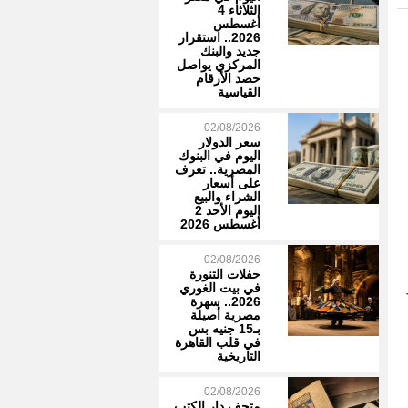
الثلاثاء 4
أغسطس
2026.. استقرار
جديد والبنك
المركزي يواصل
حصد الأرقام
القياسية
02/08/2026
سعر الدولار
اليوم في البنوك
المصرية.. تعرف
على أسعار
الشراء والبيع
اليوم الأحد 2
أغسطس 2026
02/08/2026
حفلات التنورة
في بيت الغوري
2026.. سهرة
مصرية أصيلة
بـ15 جنيه بس
في قلب القاهرة
التاريخية
02/08/2026
متحف دار الكتب