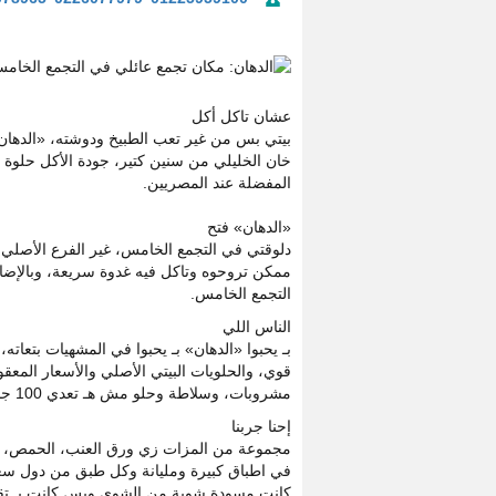
عشان تاكل أكل
بيتي بس من غير تعب الطبيخ ودوشته، «الدها
خان الخليلي من سنين كتير، جودة الأكل حل
المفضلة عند المصريين.
«الدهان» فتح
دلوقتي في التجمع الخامس، غير الفرع الأصلي
ممكن تروحوه وتاكل فيه غدوة سريعة، وبالإضافة
التجمع الخامس.
الناس اللي
بـ يحبوا «الدهان» بـ يحبوا في المشهيات بتعات
قوي، والحلويات البيتي الأصلي والأسعار المع
مشروبات، وسلاطة وحلو مش هـ تعدي 100 جنيه.
إحنا جربنا
في اطباق كبيرة ومليانة وكل طبق من دول سعره 30 جنيه وبـ يقدموه مع صوص الثوم ورز وبطاطس محمرة
كانت مسودة شوية من الشوى وبس كانت بـ تقر