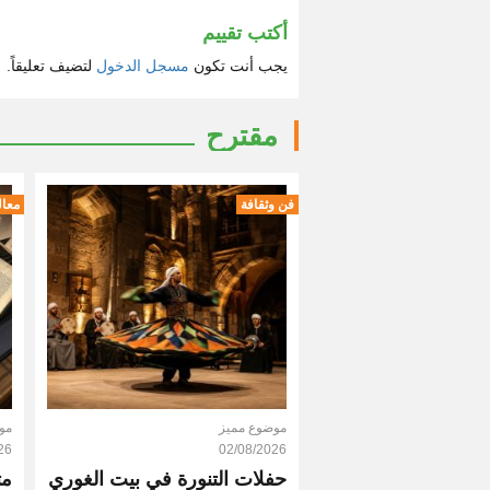
أكتب تقييم
يجب أنت تكون
مسجل الدخول
لتضيف تعليقاً.
مقترح
فن وثقافة
معال
موضوع مميز
مو
26
02/08/2026
حفلات التنورة في بيت الغوري
مت