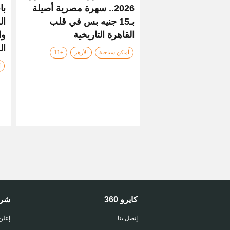
2026.. سهرة مصرية أصيلة
با
بـ15 جنيه بس في قلب
ال
القاهرة التاريخية
وا
ال
أماكن سياحية
الأزهر
+11
آ
كايرو 360
شر
إتصل بنا
إعلن