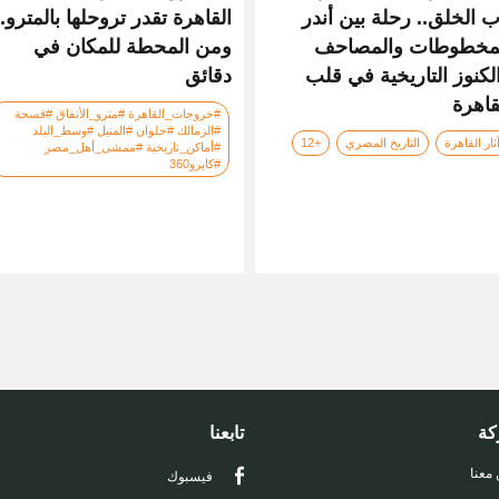
ب الخلق.. رحلة بين أندر
القاهرة تقدر تروحلها بالمترو..
مخطوطات والمصاحف
ومن المحطة للمكان في
لكنوز التاريخية في قلب
دقائق
قاهرة
#خروجات_القاهرة #مترو_الأنفاق #فسحة
#الزمالك #حلوان #المنيل #وسط_البلد
ثار القاهرة
التاريخ المصري
+12
#أماكن_تاريخية #ممشى_أهل_مصر
#كايرو360
كة
تابعنا
 معنا
فيسبوك