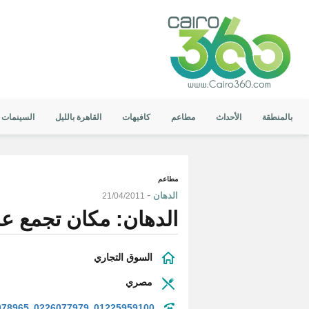
بالمنطقة
الأحداث
مطاعم
كافيهات
القاهرة بالليل
السينمات
مطاعم
-
الدهان
21/04/2011
الدهان: مكان تجمع ع
السوق التجاري
مصري
078965
0226077979
01225959100