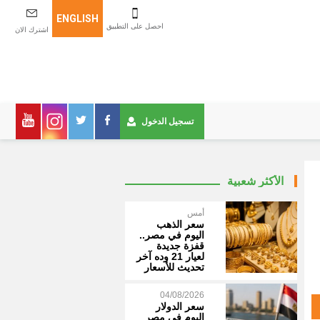
ENGLISH
احصل على التطبيق
اشترك الان
تسجيل الدخول
الأكثر شعبية
أمس
سعر الذهب
اليوم في مصر..
قفزة جديدة
لعيار 21 وده آخر
تحديث للأسعار
04/08/2026
سعر الدولار
اليوم في مصر