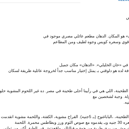
ن» هو المكان. الدهان مطعم عائلي مصري موجود في
وة قوي وسعره كويس وجوه لطيف ومن المطاعم
 في «خان الخليلي». «الدهان» مكان جميل
 لده هو دلوقتي بـ يمثل إختيار مناسب جداً لخروجة عائلية ظريفة لسكان
ه، الطحينة، اللي هي في رأيينا أحلى طحينة في مصر. ده غير اللحوم المشوية حلو
قولة. وجبة لشخصين مع
مجموعة من المزات زي ورق العنب، الحمص، الطحينة، ،الباباغنوج (بـ 5جنيه). الفراخ مشوية، الكفتة، واللحمة مشوية اتقدمت
. اللحمة
مش من برة، طرية من جوة – فبالتالي ماقعدتش في الطبق أكتر من ثواني.