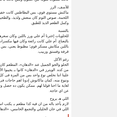
للأسف، الرز
ماكنش مستوي قوي، بس البطاطس كانت خفيفة
اللحمة، صوص الثوم كان منعش ولذيذ، والطحينة
وكمل الطعم الذيذ للطبق.
بالنسبة
للحلويات إخترنا أم علي ورز باللبن وكان سعرهم حوالي 15 جنيه وأخدنا م
بالنعناع. أم علي كانت رائعة وكان فيها مكسرا
باللبن مكانش مسكر قوي؛ مظبوط يعني، بس ك
قرفة وفستق وزبيب.
رغم الأكل
الحلو والجو الجميل عند «الدهان»، المطعم ك
من كده. الويترز في «الدهان» كانوا بـ يجيبوا ا
علينا اننا نخلص نوع واحد بس من المزة فى كل م
وننوع منه، كمان ماكانوش إدونا اهم حاجات ف
لغاية ما احنا قولنا لهم. ممكن يكون ده حصل و
عن اي حاجة.
اللي هـ يروح
لازم يأخد باله من ان فيه كذا مطعم بـ يكتب ا
اللي في خان الخليلي والتجمع الخامس، «الده