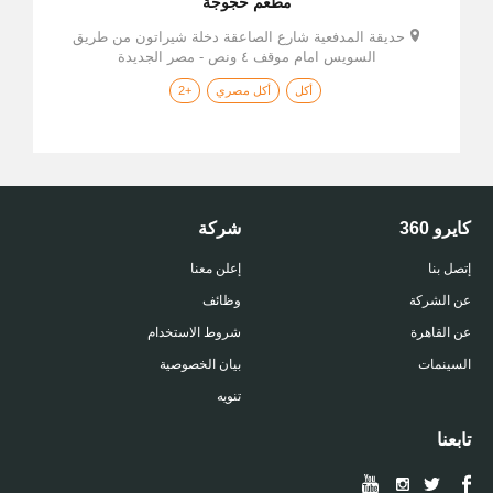
مطعم حجوجة
حديقة المدفعية شارع الصاعقة دخلة شيراتون من طريق
السويس امام موقف ٤ ونص - مصر الجديدة
أكل
أكل مصري
+2
كايرو 360
شركة
إتصل بنا
إعلن معنا
عن الشركة
وظائف
عن القاهرة
شروط الاستخدام
السينمات
بيان الخصوصية
تنويه
تابعنا