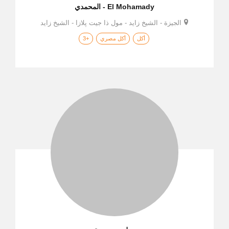
El Mohamady - المحمدي
الجيزة - الشيخ زايد - مول ذا جيت پلازا - الشيخ زايد
أكل
أكل مصري
+3