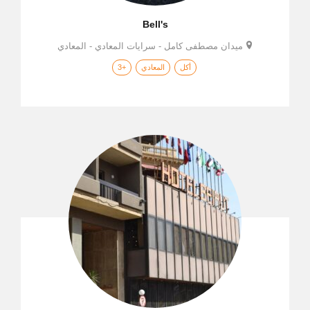
Bell's
ميدان مصطفى كامل - سرايات المعادي - المعادي
أكل
المعادي
+3