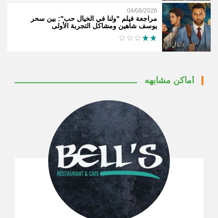
04/08/2026
مراجعة فيلم "ولنا في الخيال حب": بين سحر
يوسف شاهين ومشاكل التجربة الأولى
أماكن مشابهه